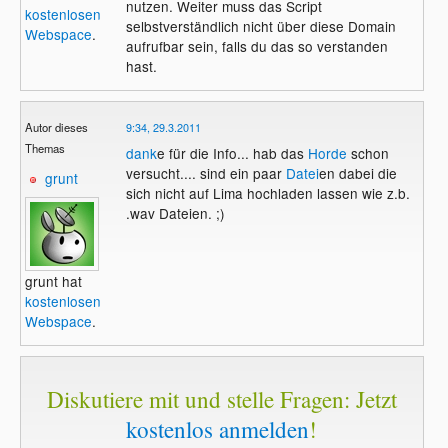
nutzen. Weiter muss das Script
kostenlosen
selbstverständlich nicht über diese Domain
Webspace
.
aufrufbar sein, falls du das so verstanden
hast.
Autor dieses
9:34, 29.3.2011
Themas
dank
e für die Info... hab das
Horde
schon
versucht.... sind ein paar
Datei
en dabei die
grunt
sich nicht auf Lima hochladen lassen wie z.b.
.wav Dateien. ;)
grunt hat
kostenlosen
Webspace
.
Diskutiere mit und stelle Fragen: Jetzt
kostenlos anmelden
!