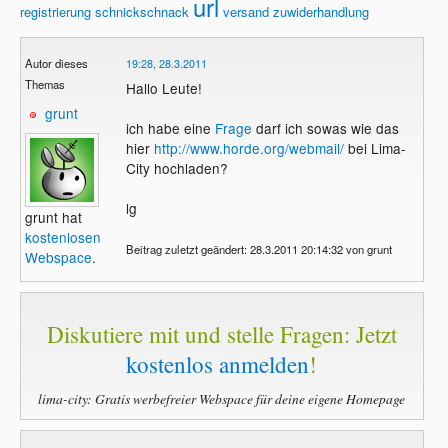
url
registrierung
schnickschnack
versand
zuwiderhandlung
Autor dieses
19:28, 28.3.2011
Themas
Hallo Leute!
grunt
ich habe eine
Frage
darf ich sowas wie das
hier
http://www.horde.org/webmail/
bei Lima-
City hochladen?
lg
grunt hat
kostenlosen
Beitrag zuletzt geändert: 28.3.2011 20:14:32 von grunt
Webspace
.
Diskutiere mit und stelle Fragen: Jetzt
kostenlos anmelden
!
lima-city: Gratis werbefreier Webspace für deine eigene Homepage