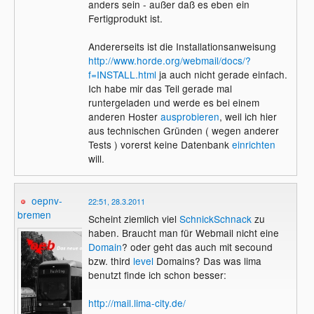
anders sein - außer daß es eben ein
Fertigprodukt ist.
Andererseits ist die Installationsanweisung
http://www.horde.org/webmail/docs/?
f=INSTALL.html
ja auch nicht gerade einfach.
Ich habe mir das Teil gerade mal
runtergeladen und werde es bei einem
anderen Hoster
ausprobieren
, weil ich hier
aus technischen Gründen ( wegen anderer
Tests ) vorerst keine Datenbank
einrichten
will.
oepnv-
22:51, 28.3.2011
bremen
Scheint ziemlich viel
SchnickSchnack
zu
haben. Braucht man für Webmail nicht eine
Domain
? oder geht das auch mit secound
bzw. third
level
Domains? Das was lima
benutzt finde ich schon besser:
http://mail.lima-city.de/