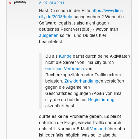
r******r
21:07, 28.3.2011
Hast Du schon in der Hilfe
https://www.lima-
city.de/2008/help
nachgesehen ? Wenn die
Software legal ist ( also nicht gegen
deutsches Recht verstößt ) - wovon man
ausgehen
sollte - und Du dies hier
beachtetest
Du als
Kunde
darfst durch deine Aktivitäten
nicht die Server von lima-city durch
enormen Verbrauch
von
Rechenkapazitäten oder Traffic extrem
belasten.
Zuwiderhandlung
en verstoßen
gegen die Allgemeinen
Geschäftsbedingungen (AGB) von lima-
city, die du bei deiner
Registrierung
akzeptiert hast.
dürfte es keine Probleme geben. Es bleibt
natürlich die Frage, wieviel Traffic dadurch
entsteht. Normaler E-Mail-
Versand
über php
ist jedenfalls möglich, was sollte also da