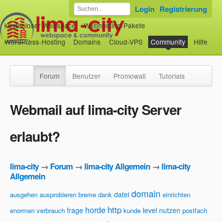
Login
Registrierung
kostenloser Webspace
Webhosting-Pakete
WordPress-Hosting
Domains
Cloud-VPS
Community
Hilfe
Forum
Benutzer
Promowall
Tutorials
Webmail auf lima-city Server
erlaubt?
lima-city
→
Forum
→
lima-city Allgemein
→
lima-city
Allgemein
domain
datei
ausgehen
ausprobieren
breme
dank
einrichten
http
horde
frage
level
nutzen
enormen verbrauch
kunde
postfach