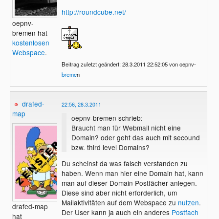
http://roundcube.net/
oepnv-
bremen hat
kostenlosen
Webspace
.
Beitrag zuletzt geändert: 28.3.2011 22:52:05 von oepnv-
breme
n
drafed-
22:56, 28.3.2011
map
oepnv-bremen schrieb:
Braucht man für Webmail nicht eine
Domain? oder geht das auch mit secound
bzw. third level Domains?
Du scheinst da was falsch verstanden zu
haben. Wenn man hier eine Domain hat, kann
man auf dieser Domain Postfächer anlegen.
Diese sind aber nicht erforderlich, um
Mailaktivitäten auf dem Webspace zu
nutzen
.
drafed-map
Der User kann ja auch ein anderes
Postfach
hat