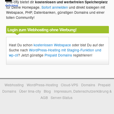
lima-city bietet dir
kostenlosen und werbefreien Speicherplatz
für Deine Homepage.
Sofort anmelden
und direkt loslegen mit
Webspace, PHP, Datenbanken, günstigen Domains und einer
tollen Community!
Login zum Webhosting ohne Werbung!
Hast Du schon
kostenlosen Webspace
oder bist Du auf der
Suche nach
WordPress-Hosting mit Staging-Funktion und
wp-cli
? Jetzt günstige
Prepaid Domains
registrieren!
Webhosting
WordPress-Hosting
Cloud-VPS
Domains
Prepaid
Domains
Über lima-city
Blog
Impressum, Datenschutzerklärung &
AGB
Server-Status