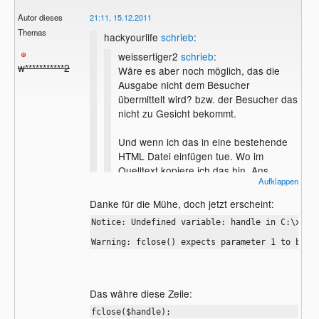
Autor dieses
21:11, 15.12.2011
Themas
hackyourlife
schrieb
:
weissertiger2
schrieb
:
w***********2
Wäre es aber noch möglich, das die
Ausgabe nicht dem Besucher
übermittelt wird? bzw. der Besucher das
nicht zu Gesicht bekommt.
Und wenn ich das in eine bestehende
HTML Datei einfügen tue. Wo im
Quelltext kopiere ich das hin. Ans
Aufklappen
Ende?
Danke für die Mühe, doch jetzt erscheint:
Dazu musst du den Code leicht verändern:
Notice: Undefined variable: handle in C:\xampp
<?php

Warning: fclose() expects parameter 1 to be r
$date    = date('Y-m-d H:i:s');

$fdate   = date('Ym');

$fname   = "./$fdate.log";

$row     = "{$_SERVER['REMOTE_ADDR']} - - $
$fhandle = fopen($fname,'a+');

Das währe diese Zeile:
if($fhandle) {

fclose($handle);