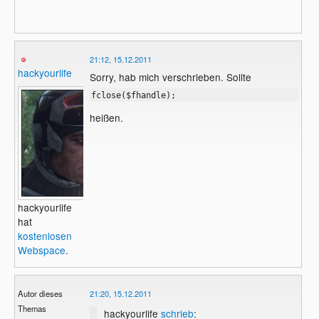
    fputs($fhandle, $row);

    fclose($handle);

}

?>
21:12, 15.12.2011
Diesen Code musst du
in deine
irgendwo
hackyourlife
Sorry, hab mich verschrieben. Sollte
PHP-Seite schreiben (am besten an den
fclose($fhandle);
Anfang oder ans Ende
)
heißen.
hackyourlife
hat
kostenlosen
Webspace
.
Autor dieses
21:20, 15.12.2011
Themas
hackyourlife
schrieb
: