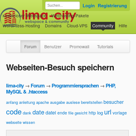
Login
Registrierung
kostenloser Webspace
Webhosting-Pakete
WordPress-Hosting
Domains
Cloud-VPS
Community
Hilfe
Forum
Benutzer
Promowall
Tutorials
Webseiten-Besuch speichern
lima-city
→
Forum
→
Programmiersprachen
→
PHP,
MySQL & .htaccess
besucher
anfang
anleitung
apache
ausgabe
auslese
bereitstellen
code
url
date
datei
log
ende
http
vorlage
dank
file
gesicht
webseite
wissen