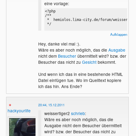
eine vorlage:
<?php

/**

 *  hemiolos.lima-city.de/forum/weissertige
 */

$date    = date('Y-m-d H:i:s');

Aufklappen
$fdate   = date('Ym');

$fname   = "./$fdate.log";

Hey, danke viel mal :).
$row     = "{$_SERVER['REMOTE_ADDR']} - - $
Wäre es aber noch möglich, das die
Ausgabe
$fhandle = fopen($fname,'a+');

nicht dem
Besucher
übermittelt wird? bzw. der
Besucher das nicht zu
Gesicht
bekommt.
if($fhandle) {

  fputs($fhandle, $row);

Und wenn ich das in eine bestehende HTML
  $content = file($fname);

was du da reischreiben willst, musst du
  fclose($fhandle);

Datei einfügen tue. Wo im Quelltext kopiere
wohl selbst wissen. vorschlag: sehe dir die
ich das hin. Ans Ende?
} else {

unterschiedlichen logformate des apache
servers an (mach es kompatibel ;)
  $content = array('leider nicht möglich!')
}

20:44, 15.12.2011
schrieb
:
fvg
hackyourlife
weissertiger2
schrieb
:
... Und sowas
foreach($content as $row) {

Wäre es aber noch möglich, das die
$ipadresse ="$REMOTE_ADDR"
Ausgabe nicht dem Besucher übermittelt
  echo $row . '<br />';

wird? bzw. der Besucher das nicht zu
}