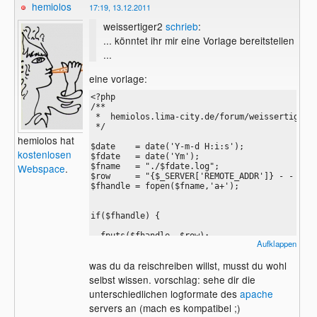
hemiolos
17:19, 13.12.2011
weissertiger2
schrieb
:
... könntet ihr mir eine Vorlage bereitstellen
...
eine vorlage:
<?php

/**

 *  hemiolos.lima-city.de/forum/weissertiger2/
 */

hemiolos hat
$date    = date('Y-m-d H:i:s');

kostenlosen
$fdate   = date('Ym');

$fname   = "./$fdate.log";

Webspace
.
$row     = "{$_SERVER['REMOTE_ADDR']} - - $dat
$fhandle = fopen($fname,'a+');

if($fhandle) {

  fputs($fhandle, $row);

Aufklappen
  $content = file($fname);

  fclose($fhandle);

was du da reischreiben willst, musst du wohl
} else {

selbst wissen. vorschlag: sehe dir die
unterschiedlichen logformate des
apache
  $content = array('leider nicht möglich!');

servers an (mach es kompatibel ;)
}
