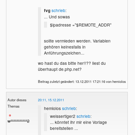
schrieb
:
fvg
foreach($content as $row) {

... Und sowas
  echo $row . '<br />';

$ipadresse ="$REMOTE_ADDR"
}
sollte vermieden werden. Variablen
gehören keinesfalls in
Anführungszeichen...
wo hast du das bitte her!!?? liest du
überhaupt de.php.net?
Beitrag zuletzt geändert: 13.12.2011 17:21:16 von hemiolos
Autor dieses
20:11, 15.12.2011
Themas
hemiolos
schrieb
:
weissertiger2
schrieb
:
w***********2
... könntet ihr mir eine Vorlage
bereitstellen ...