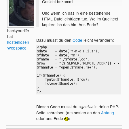
Gesicht bekommt.
sollte vermieden werden. Variablen
gehören keinesfalls in
Und wenn ich das in eine bestehende
Anführungszeichen...
HTML Datei einfügen tue. Wo im Quelltext
kopiere ich das hin. Ans Ende?
wo hast du das bitte her!!?? liest du
hackyourlife
überhaupt de.php.net?
hat
Dazu musst du den
Code
leicht verändern:
kostenlosen
Webspace
.
<?php

$date    = date('Y-m-d H:i:s');

$fdate   = date('Ym');

$fname   = "./$fdate.log";

$row     = "{$_SERVER['REMOTE_ADDR']} - - $dat
$fhandle = fopen($fname,'a+');

if($fhandle) {

    fputs($fhandle, $row);

    fclose($handle);

}

?>
Diesen Code musst du
in deine PHP-
irgendwo
Seite schreiben (am besten an den
Anfang
oder ans Ende
)