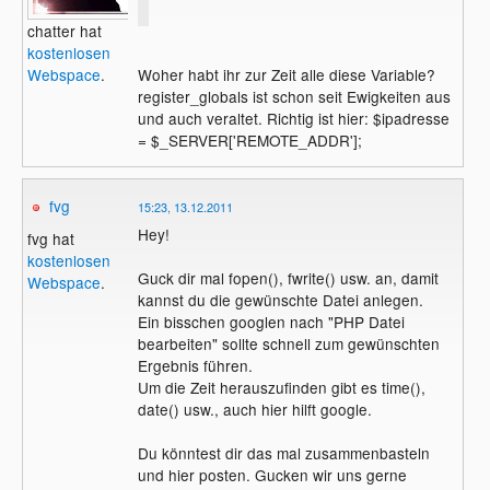
chatter hat
kostenlosen
Webspace
.
Woher habt ihr zur Zeit alle diese Variable?
register_globals ist schon seit Ewigkeiten aus
und auch veraltet. Richtig ist hier: $ipadresse
= $_SERVER['REMOTE_ADDR'];
fvg
15:23, 13.12.2011
Hey!
fvg hat
kostenlosen
Guck dir mal fopen(), fwrite() usw. an, damit
Webspace
.
kannst du die gewünschte Datei anlegen.
Ein bisschen googlen nach "PHP Datei
bearbeiten" sollte schnell zum gewünschten
Ergebnis führen.
Um die Zeit herauszufinden gibt es time(),
date() usw., auch hier hilft google.
Du könntest dir das mal zusammenbasteln
und hier posten. Gucken wir uns gerne