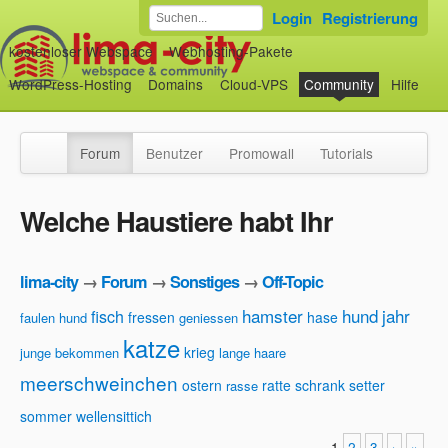
Login
Registrierung
kostenloser Webspace
Webhosting-Pakete
WordPress-Hosting
Domains
Cloud-VPS
Community
Hilfe
Forum
Benutzer
Promowall
Tutorials
Welche Haustiere habt Ihr
lima-city
→
Forum
→
Sonstiges
→
Off-Topic
hamster
hund
jahr
fisch
fressen
hase
faulen hund
geniessen
katze
krieg
junge bekommen
lange haare
meerschweinchen
ostern
ratte
schrank
setter
rasse
sommer
wellensittich
1
2
3
›
»