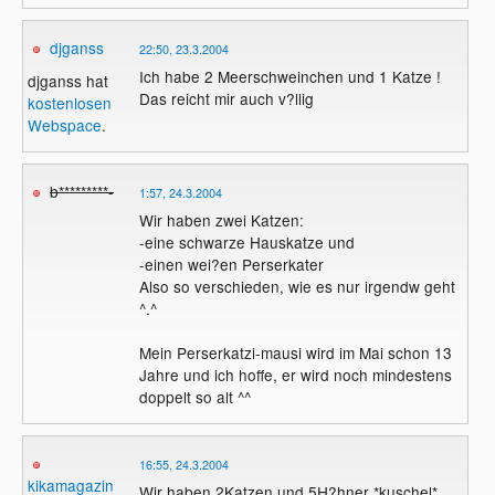
djganss
22:50, 23.3.2004
Ich habe 2 Meerschweinchen und 1 Katze !
djganss hat
Das reicht mir auch v?llig
kostenlosen
Webspace
.
b*********-
1:57, 24.3.2004
Wir haben zwei Katzen:
-eine schwarze Hauskatze und
-einen wei?en Perserkater
Also so verschieden, wie es nur irgendw geht
^.^
Mein Perserkatzi-mausi wird im Mai schon 13
Jahre und ich hoffe, er wird noch mindestens
doppelt so alt ^^
16:55, 24.3.2004
kikamagazin
Wir haben 2Katzen und 5H?hner *kuschel*