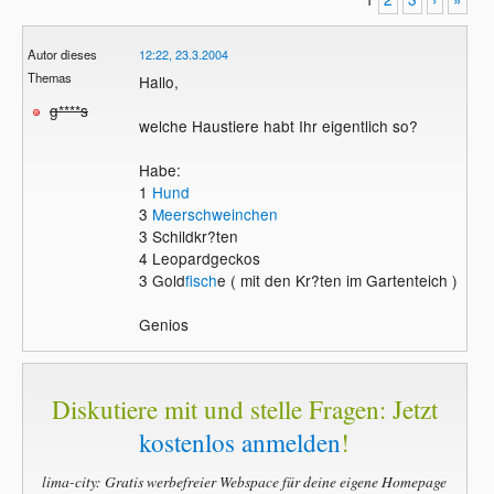
Autor dieses
12:22, 23.3.2004
Themas
Hallo,
g****s
welche Haustiere habt Ihr eigentlich so?
Habe:
1
Hund
3
Meerschweinchen
3 Schildkr?ten
4 Leopardgeckos
3 Gold
fisch
e ( mit den Kr?ten im Gartenteich )
Genios
Diskutiere mit und stelle Fragen: Jetzt
kostenlos anmelden
!
lima-city: Gratis werbefreier Webspace für deine eigene Homepage