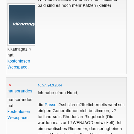
bald sind es noch mehr Katzen (kleine)
kikamagazin
hat
kostenlosen
Webspace
.
16:57, 24.3.2004
hansbrandes
Ich habe einen Hund,
hansbrandes
die
Rasse
l?sst sich m?tterlicherseits wohl seit
hat
einigen Generationen nich bestimmen, v?
kostenlosen
terlicherseits Rhodesian Ridgeback (Die
Webspace
.
wurden mal zur L?WENJAGD entwickelt). Ist
ein chaotisches Riesentier, das springt einen