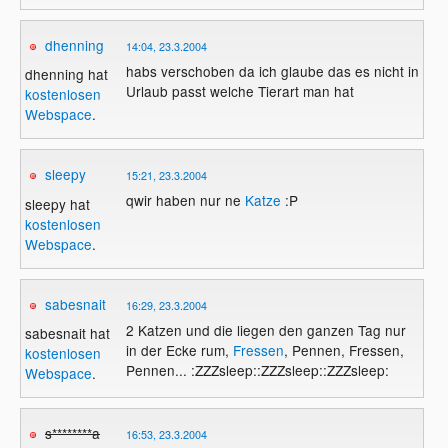
dhenning
14:04, 23.3.2004
habs verschoben da ich glaube das es nicht in
dhenning hat
Urlaub passt welche Tierart man hat
kostenlosen
Webspace
.
sleepy
15:21, 23.3.2004
qwir haben nur ne
Katze
:P
sleepy hat
kostenlosen
Webspace
.
sabesnait
16:29, 23.3.2004
2 Katzen und die liegen den ganzen Tag nur
sabesnait hat
in der Ecke rum,
Fressen
, Pennen, Fressen,
kostenlosen
Pennen... :ZZZsleep::ZZZsleep::ZZZsleep:
Webspace
.
s********a
16:53, 23.3.2004