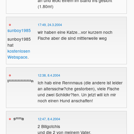
an und leckt einem im Stand ins gesicht
(1.80m!)
17:49, 24.3.2004
sunboy1985
wir haben eine Katze...vor kurzem noch
Fische aber die sind mittlerweile weg
sunboy1985
hat
kostenlosen
Webspace
.
12:38, 8.4.2004
t***************n
Ich hab eine Rennmaus (die andere ist leider
an altersschw?che gestorben), viele Fische
und zwei Schildkr?ten. Un jetzt will ich mir
noch einen Hund anschaffen!
s****a
12:47, 8.4.2004
2 Billgotchis
und die 2 von meinem Vater.