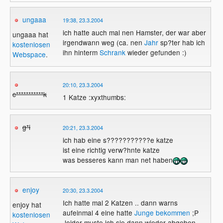
ungaaa
19:38, 23.3.2004
ich hatte auch mal nen Hamster, der war aber
ungaaa hat
irgendwann weg (ca. nen
Jahr
sp?ter hab ich
kostenlosen
ihn hinterm
Schrank
wieder gefunden :)
Webspace
.
20:10, 23.3.2004
c***********k
1 Katze :xyxthumbs:
g*i
20:21, 23.3.2004
ich hab eine s???????????e katze
ist eine richtig verw?hnte katze
was besseres kann man net haben
enjoy
20:30, 23.3.2004
Ich hatte mal 2 Katzen .. dann warns
enjoy hat
aufeinmal 4 eine hatte
Junge bekommen
;P
kostenlosen
,leider muste ich sie dann wieder abgeben