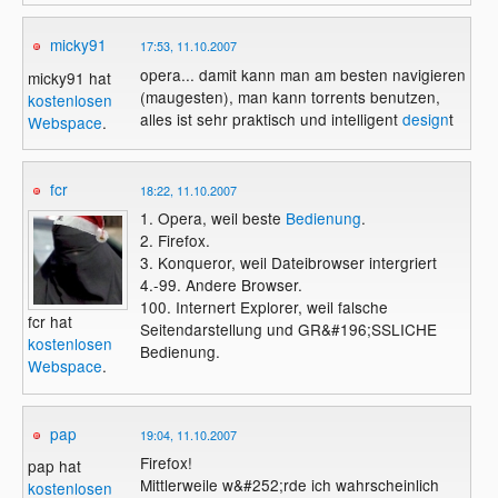
micky91
17:53, 11.10.2007
opera... damit kann man am besten navigieren
micky91 hat
(maugesten), man kann torrents benutzen,
kostenlosen
alles ist sehr praktisch und intelligent
design
t
Webspace
.
fcr
18:22, 11.10.2007
1. Opera, weil beste
Bedienung
.
2. Firefox.
3. Konqueror, weil Dateibrowser intergriert
4.-99. Andere Browser.
100. Internert Explorer, weil falsche
fcr hat
Seitendarstellung und GR&#196;SSLICHE
kostenlosen
Bedienung.
Webspace
.
pap
19:04, 11.10.2007
Firefox!
pap hat
Mittlerweile w&#252;rde ich wahrscheinlich
kostenlosen