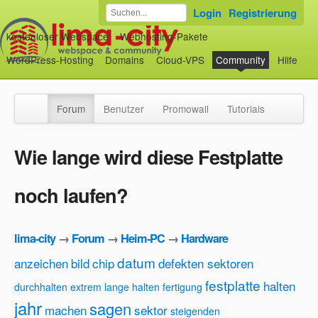
Login
Registrierung
kostenloser Webspace
Webhosting-Pakete
WordPress-Hosting
Domains
Cloud-VPS
Community
Hilfe
Forum
Benutzer
Promowall
Tutorials
Wie lange wird diese Festplatte
noch laufen?
lima-city
→
Forum
→
Heim-PC
→
Hardware
datum
anzeichen
bild
chip
defekten sektoren
festplatte
halten
durchhalten
extrem lange halten
fertigung
jahr
sagen
machen
sektor
steigenden