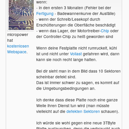
wenn:
- in den ersten 3 Monaten (Fehler bei der
Fertigung
- Badewannenkurve der Ausfälle)
- wenn der Schreib/Lesekopf durch
Erschütterungen die Oberfläche beschädigt
- wenn das Lager, der Motortreiber-
Chip
oder
micropower
der Controller-Chip zu heiß geworden sind
hat
kostenlosen
Wenn deine Festplatte nicht rumruckelt, kühl
Webspace
.
ist und nicht unter
Vollast
gefahren wird, dann
kann sie noch recht lange halten.
Bei dir sieht man in dem Bild dass 10 Sektoren
scheinbar defekt sind.
Das ist immer schwer zu sagen, es kommt auf
die Umgebungsbedingungen an.
Ich denke dass diese Platte noch eine ganze
Weile ihren Dienst tun wird (man müsste
vielleicht auf die
defekten Sektoren
schauen).
Ich würde sie wohl gegen eine neue 3TByte
Platte austauschen, denn die verbraucht auch