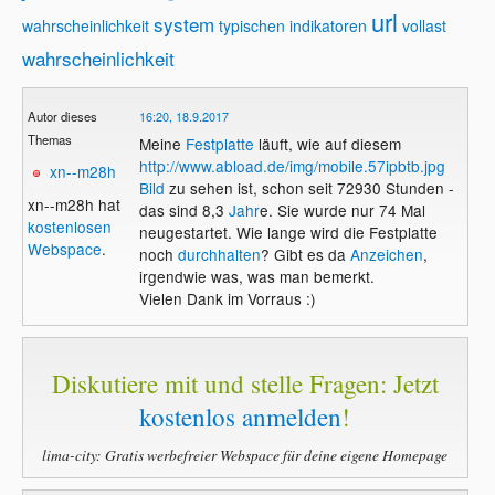
url
system
wahrscheinlichkeit
typischen indikatoren
vollast
wahrscheinlichkeit
Autor dieses
16:20, 18.9.2017
Themas
Meine
Festplatte
läuft, wie auf diesem
http://www.abload.de/img/mobile.57ipbtb.jpg
xn--m28h
Bild
zu sehen ist, schon seit 72930 Stunden -
xn--m28h hat
das sind 8,3
Jahr
e. Sie wurde nur 74 Mal
kostenlosen
neugestartet. Wie lange wird die Festplatte
Webspace
.
noch
durchhalten
? Gibt es da
Anzeichen
,
irgendwie was, was man bemerkt.
Vielen Dank im Vorraus :)
Diskutiere mit und stelle Fragen: Jetzt
kostenlos anmelden
!
lima-city: Gratis werbefreier Webspace für deine eigene Homepage