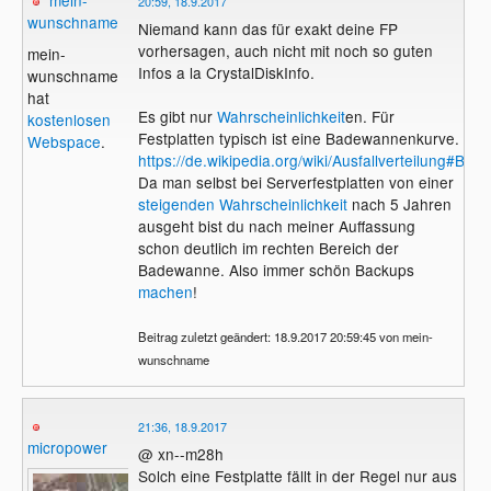
20:59, 18.9.2017
wunschname
Niemand kann das für exakt deine FP
vorhersagen, auch nicht mit noch so guten
mein-
Infos a la CrystalDiskInfo.
wunschname
hat
Es gibt nur
Wahrscheinlichkeit
en. Für
kostenlosen
Festplatten typisch ist eine Badewannenkurve.
Webspace
.
https://de.wikipedia.org/wiki/Ausfallverteilung#Ba
Da man selbst bei Serverfestplatten von einer
steigenden Wahrscheinlichkeit
nach 5 Jahren
ausgeht bist du nach meiner Auffassung
schon deutlich im rechten Bereich der
Badewanne. Also immer schön Backups
machen
!
Beitrag zuletzt geändert: 18.9.2017 20:59:45 von mein-
wunschname
21:36, 18.9.2017
micropower
@ xn--m28h
Solch eine Festplatte fällt in der Regel nur aus