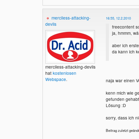
merciless-attacking-
16:55, 12.2.2010
devils
freecontent s
ja, hmmm, wär
aber ich erste
da kann ich k
merciless-attacking-devils
hat
kostenlosen
Webspace
.
naja war einen V
kenn mich wie ge
gefunden gehab
Lösung :D
sorry, dass ich n
Beitrag zuletzt geänd