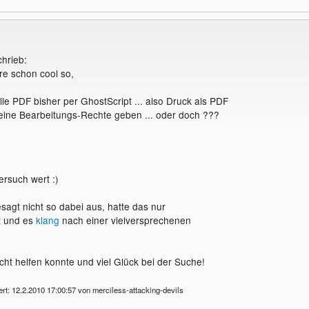
chrieb:
e schon cool so,
lle PDF bisher per GhostScript ... also Druck als PDF
eine Bearbeitungs-Rechte geben ... oder doch ???
ersuch wert :)
sagt nicht so dabei aus, hatte das nur
t und es
klang
nach einer vielversprechenen
icht helfen konnte und viel Glück bei der Suche!
ert: 12.2.2010 17:00:57 von merciless-attacking-devils