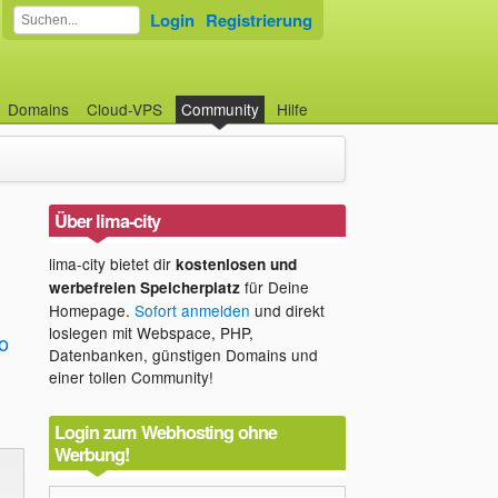
Login
Registrierung
Domains
Cloud-VPS
Community
Hilfe
Über lima-city
lima-city bietet dir
kostenlosen und
für Deine
werbefreien Speicherplatz
Homepage.
Sofort anmelden
und direkt
loslegen mit Webspace, PHP,
o
Datenbanken, günstigen Domains und
einer tollen Community!
Login zum Webhosting ohne
Werbung!