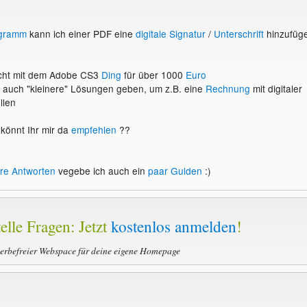
gramm
kann ich einer PDF eine
digitale Signatur
/
Unterschrift
hinzufüg
 nicht mit dem Adobe CS3
Ding
für über 1000
Euro
 auch "kleinere" Lösungen geben, um z.B. eine
Rechnung
mit digitaler
llen
könnt Ihr mir da
empfehlen
??
re Antworten
vegebe ich auch ein
paar
Gulden
:)
elle Fragen: Jetzt
kostenlos anmelden
!
werbefreier Webspace für deine eigene Homepage