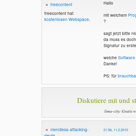
Hallo
freecontent
freecontent hat
mit welchem
Pro
kostenlosen Webspace
.
?
sagt jetzt bitte
da muss es doch
Signatur zu erste
welche
Software
Danke!
PS: für
brauchba
Diskutiere mit und st
lima-city: Gratis 
merciless-attacking-
21:56, 11.2.2010
devils