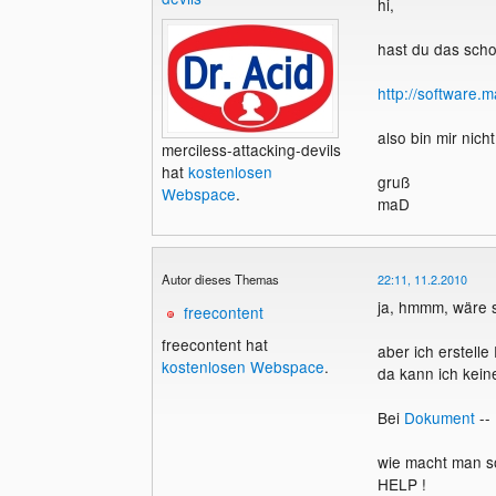
hi,
hast du das sch
http://software.m
also bin mir nich
merciless-attacking-devils
hat
kostenlosen
gruß
Webspace
.
maD
Autor dieses Themas
22:11, 11.2.2010
ja, hmmm, wäre s
freecontent
freecontent hat
aber ich erstelle
kostenlosen Webspace
.
da kann ich kein
Bei
Dokument
--
wie macht man s
HELP !