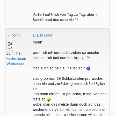
Variiert nat?rlich von Tag zu Tag, aber im
Schnitt haut des scho hin ^^
pointi
9:12, 15.4.2006
*heul*
wenn ich mir eure schulzeiten so ansehe
pointi hat
bekomm ich fast nen heulkrampf ^^
kostenlosen
Webspace
.
mag auch so bald zu hause sein
also grob mal, 39 Schlustunden pro woche,
dann hin und zur?ckweg hmm sch?tz t?glich
1h.
und dann lernen, ist pauschal, h?ngt von den
tests ab
wobei man das meiste dann doch auf das
wochenende verschiebt da man um sechs uhr
abends nicht mehr wirklich lernen will (und