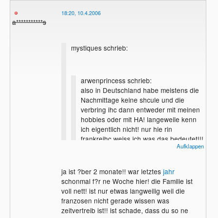
18:20, 10.4.2006
a***********s
mystiques schrieb:
arwenprincess schrieb:
also in Deutschland habe meistens die
Nachmittage keine shcule und die
verbring ihc dann entweder mit meinen
hobbies oder mit HA! langeweile kenn
ich eigentlich nicht! nur hie rin
frankreihc weiss ich was das bedeutet!!!
Aufklappen
in der shcule h?nge ihc nru so rum!!
und da meine gastfamilie fr?h schlafen
geht(ca halb neun) dann auch!!!
ja ist ?ber 2 monate!! war letztes
jahr
teilweise sitze ich da nur so dumm auf
schonmal f?r ne Woche hier! die Familie ist
bett rum und starr die wand an!!!!!!!
voll nett! ist nur etwas langweilig weil die
toll!!!! spannend!!!
franzosen nicht gerade wissen was
Machst du an nem Sch?leraustausch oder
zeitvertreib ist!! ist schade, dass du so ne
so mit? Hab ich auch mal gemacht, war