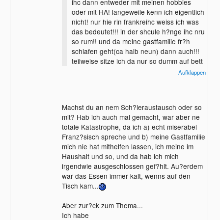
ihc dann entweder mit meinen hobbies
oder mit HA! langeweile kenn ich eigentlich
nicht! nur hie rin frankreihc weiss ich was
das bedeutet!!! in der shcule h?nge ihc nru
so rum!! und da meine gastfamilie fr?h
schlafen geht(ca halb neun) dann auch!!!
teilweise sitze ich da nur so dumm auf bett
rum und starr die wand an!!!!!!! toll!!!!
Aufklappen
spannend!!!
Machst du an nem Sch?leraustausch oder so
mit? Hab ich auch mal gemacht, war aber ne
totale Katastrophe, da ich a) echt miserabel
Franz?sisch spreche und b) meine Gastfamilie
mich nie hat mithelfen lassen, ich meine im
Haushalt und so, und da hab ich mich
irgendwie ausgeschlossen gef?hlt. Au?erdem
war das Essen immer kalt, wenns auf den
Tisch kam...
Aber zur?ck zum Thema...
Ich habe