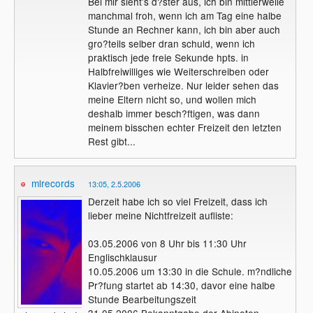
Bei mir sieht's d?ster aus, ich bin mittlerweile
manchmal froh, wenn ich am Tag eine halbe
Stunde an Rechner kann, ich bin aber auch
gro?teils selber dran schuld, wenn ich
praktisch jede freie Sekunde hpts. in
Halbfreiwilliges wie Weiterschreiben oder
Klavier?ben verheize. Nur leider sehen das
meine Eltern nicht so, und wollen mich
deshalb immer besch?ftigen, was dann
meinem bisschen echter Freizeit den letzten
Rest gibt...
mlrecords
13:05, 2.5.2006
Derzeit habe ich so viel Freizeit, dass ich
lieber meine Nichtfreizeit aufliste:
03.05.2006 von 8 Uhr bis 11:30 Uhr
Englischklausur
10.05.2006 um 13:30 in die Schule. m?ndliche
Pr?fung startet ab 14:30, davor eine halbe
Stunde Bearbeitungszeit