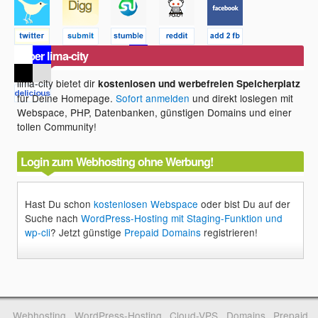
Über lima-city
lima-city bietet dir
kostenlosen und werbefreien Speicherplatz
für Deine Homepage.
Sofort anmelden
und direkt loslegen mit
Webspace, PHP, Datenbanken, günstigen Domains und einer
tollen Community!
Login zum Webhosting ohne Werbung!
Hast Du schon
kostenlosen Webspace
oder bist Du auf der
Suche nach
WordPress-Hosting mit Staging-Funktion und
wp-cli
? Jetzt günstige
Prepaid Domains
registrieren!
Webhosting
WordPress-Hosting
Cloud-VPS
Domains
Prepaid