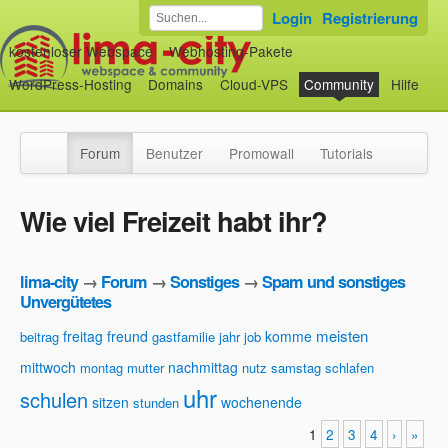
Login
Registrierung
kostenloser Webspace
Webhosting-Pakete
WordPress-Hosting
Domains
Cloud-VPS
Community
Hilfe
Forum
Benutzer
Promowall
Tutorials
Wie viel Freizeit habt ihr?
lima-city
→
Forum
→
Sonstiges
→
Spam und sonstiges
Unvergütetes
meisten
freitag
freund
komme
beitrag
gastfamilie
jahr
job
mittwoch
nachmittag
montag
mutter
nutz
samstag
schlafen
uhr
schulen
sitzen
wochenende
stunden
1
2
3
4
›
»