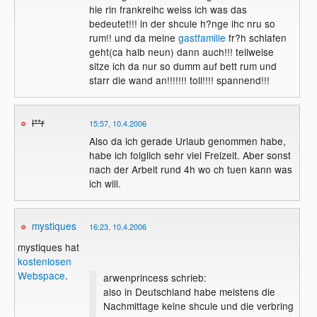
hie rin frankreihc weiss ich was das
bedeutet!!! in der shcule h?nge ihc nru so
rum!! und da meine
gastfamilie
fr?h schlafen
geht(ca halb neun) dann auch!!! teilweise
sitze ich da nur so dumm auf bett rum und
starr die wand an!!!!!!! toll!!!! spannend!!!
l**r
15:57, 10.4.2006
Also da ich gerade Urlaub genommen habe,
habe ich folglich sehr viel Freizeit. Aber sonst
nach der Arbeit rund 4h wo ch tuen kann was
ich will.
mystiques
16:23, 10.4.2006
mystiques hat
kostenlosen
Webspace
.
arwenprincess schrieb:
also in Deutschland habe meistens die
Nachmittage keine shcule und die verbring