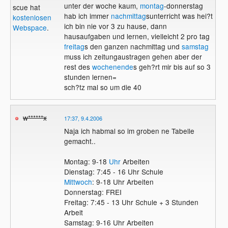
unter der woche kaum,
montag
-donnerstag
scue hat
hab ich immer
nachmittag
sunterricht was hei?t
kostenlosen
ich bin nie vor 3 zu hause, dann
Webspace
.
hausaufgaben und lernen, vielleicht 2 pro tag
freitag
s den ganzen nachmittag und
samstag
muss ich zeitungaustragen gehen aber der
rest des
wochenende
s geh?rt mir bis auf so 3
stunden lernen=
sch?tz mal so um die 40
w******x
17:37, 9.4.2006
Naja ich habmal so im groben ne Tabelle
gemacht..
Montag: 9-18
Uhr
Arbeiten
Dienstag: 7:45 - 16 Uhr Schule
Mittwoch
: 9-18 Uhr Arbeiten
Donnerstag: FREI
Freitag: 7:45 - 13 Uhr Schule + 3 Stunden
Arbeit
Samstag: 9-16 Uhr Arbeiten