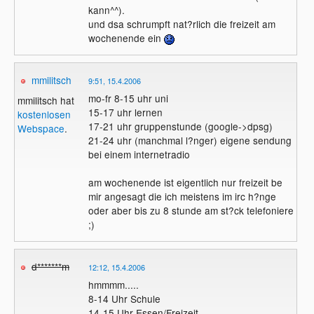
kann^^).
und dsa schrumpft nat?rlich die freizeit am
wochenende ein
mmilitsch
9:51, 15.4.2006
mo-fr 8-15 uhr uni
mmilitsch hat
15-17 uhr lernen
kostenlosen
17-21 uhr gruppenstunde (google->dpsg)
Webspace
.
21-24 uhr (manchmal l?nger) eigene sendung
bei einem internetradio
am wochenende ist eigentlich nur freizeit be
mir angesagt die ich meistens im irc h?nge
oder aber bis zu 8 stunde am st?ck telefoniere
;)
d*******m
12:12, 15.4.2006
hmmmm.....
8-14 Uhr Schule
14-15 Uhr Essen/Freizeit