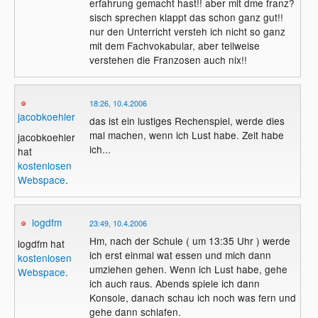
erfahrung gemacht hast!! aber mit dme franz?
aber ne totale Katastrophe, da ich a) echt
sisch sprechen klappt das schon ganz gut!!
miserabel Franz?sisch spreche und b)
nur den Unterricht versteh ich nicht so ganz
meine Gastfamilie mich nie hat mithelfen
mit dem Fachvokabular, aber teilweise
lassen, ich meine im Haushalt und so, und
verstehen die Franzosen auch nix!!
da hab ich mich irgendwie ausgeschlossen
gef?hlt. Au?erdem war das Essen immer
kalt, wenns auf den Tisch kam...
18:26, 10.4.2006
jacobkoehler
das ist ein lustiges Rechenspiel, werde dies
mal machen, wenn ich Lust habe. Zeit habe
jacobkoehler
ich...
hat
kostenlosen
Webspace
.
logdfm
23:49, 10.4.2006
Hm, nach der Schule ( um 13:35 Uhr ) werde
logdfm hat
ich erst einmal wat essen und mich dann
kostenlosen
umziehen gehen. Wenn ich Lust habe, gehe
Webspace
.
ich auch raus. Abends spiele ich dann
Konsole, danach schau ich noch was fern und
gehe dann schlafen.