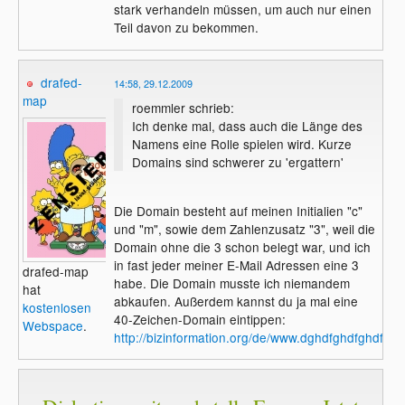
stark verhandeln müssen, um auch nur einen
Teil davon zu bekommen.
drafed-
14:58, 29.12.2009
map
roemmler schrieb:
Ich denke mal, dass auch die Länge des
Namens eine Rolle spielen wird. Kurze
Domains sind schwerer zu 'ergattern'
Die Domain besteht auf meinen Initialien "c"
und "m", sowie dem Zahlenzusatz "3", weil die
Domain ohne die 3 schon belegt war, und ich
in fast jeder meiner E-Mail Adressen eine 3
drafed-map
habe. Die Domain musste ich niemandem
hat
abkaufen. Außerdem kannst du ja mal eine
kostenlosen
40-Zeichen-Domain eintippen:
Webspace
.
http://bizinformation.org/de/www.dghdfghdfghdfg