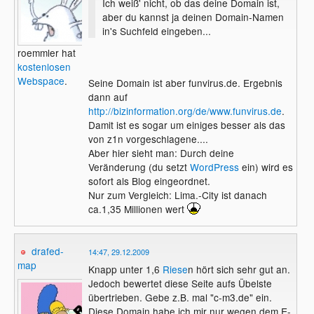
Ich weiß' nicht, ob das deine Domain ist,
aber du kannst ja deinen Domain-Namen
in's Suchfeld eingeben...
roemmler hat
kostenlosen
Webspace
.
Seine Domain ist aber funvirus.de. Ergebnis
dann auf
http://bizinformation.org/de/www.funvirus.de
.
Damit ist es sogar um einiges besser als das
von z1n vorgeschlagene....
Aber hier sieht man: Durch deine
Veränderung (du setzt
WordPress
ein) wird es
sofort als Blog eingeordnet.
Nur zum Vergleich: Lima.-City ist danach
ca.1,35 Millionen wert
drafed-
14:47, 29.12.2009
map
Knapp unter 1,6
Riese
n hört sich sehr gut an.
Jedoch bewertet diese Seite aufs Übelste
übertrieben. Gebe z.B. mal "c-m3.de" ein.
Diese Domain habe ich mir nur wegen dem E-