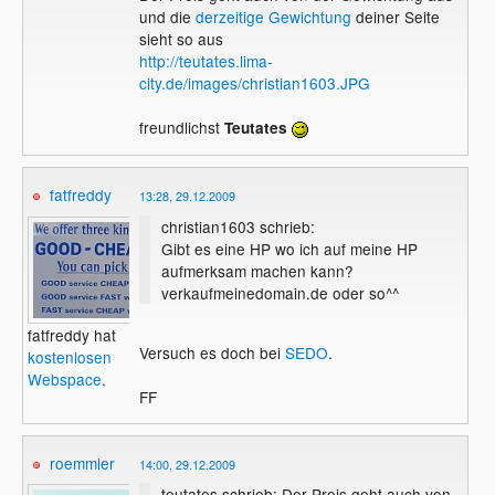
und die
derzeitige Gewichtung
deiner Seite
sieht so aus
http://teutates.lima-
city.de/images/christian1603.JPG
freundlichst
Teutates
fatfreddy
13:28, 29.12.2009
christian1603 schrieb:
Gibt es eine HP wo ich auf meine HP
aufmerksam machen kann?
verkaufmeinedomain.de oder so^^
fatfreddy hat
Versuch es doch bei
SEDO
.
kostenlosen
Webspace
.
FF
roemmler
14:00, 29.12.2009
teutates schrieb: Der Preis geht auch von