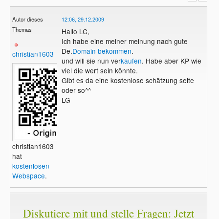
Autor dieses
12:06, 29.12.2009
Themas
Hallo LC,
Ich habe eine meiner meinung nach gute
De.
Domain
bekommen
.
christian1603
und will sie nun ver
kaufen
. Habe aber KP wie
viel die wert sein könnte.
Gibt es da eine kostenlose schätzung seite
oder so^^
LG
christian1603
hat
kostenlosen
Webspace
.
Diskutiere mit und stelle Fragen: Jetzt