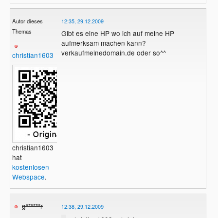
Autor dieses
12:35, 29.12.2009
Themas
Gibt es eine HP wo ich auf meine HP
aufmerksam machen kann?
verkaufmeinedomain.de oder so^^
christian1603
christian1603
hat
kostenlosen
Webspace
.
g******r
12:38, 29.12.2009