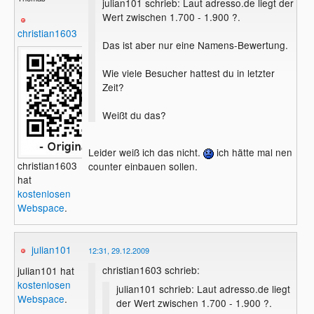
julian101 schrieb: Laut adresso.de liegt der
Wert zwischen 1.700 - 1.900 ?.
christian1603
Das ist aber nur eine Namens-Bewertung.
Wie viele Besucher hattest du in letzter
Zeit?
Weißt du das?
Leider weiß ich das nicht.
ich hätte mal nen
christian1603
counter einbauen sollen.
hat
kostenlosen
Webspace
.
julian101
12:31, 29.12.2009
christian1603 schrieb:
julian101 hat
kostenlosen
julian101 schrieb: Laut adresso.de liegt
Webspace
.
der Wert zwischen 1.700 - 1.900 ?.