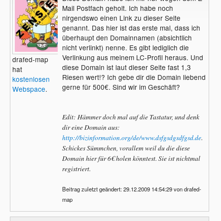
Mail Postfach geholt. Ich habe noch
nirgendswo einen Link zu dieser Seite
genannt. Das hier ist das erste mal, dass ich
überhaupt den Domainnamen (absichtlich
nicht verlinkt) nenne. Es gibt lediglich die
Verlinkung aus meinem LC-Profil heraus. Und
drafed-map
diese Domain ist laut dieser Seite fast 1,3
hat
Riesen wert!? Ich gebe dir die Domain liebend
kostenlosen
gerne für 500€. Sind wir im Geschäft?
Webspace
.
Edit: Hämmer doch mal auf die Tastatur, und denk
dir eine Domain aus:
http://bizinformation.org/de/www.dsfgsdgsdfgsd.de
.
Schickes Sümmchen, vorallem weil du die diese
Domain hier für 6€ holen könntest. Sie ist nichtmal
registriert.
Beitrag zuletzt geändert: 29.12.2009 14:54:29 von drafed-
map