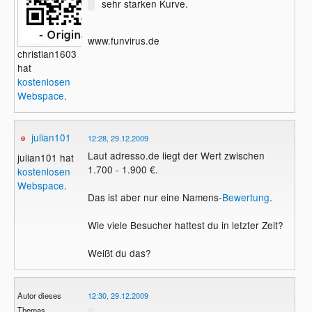
sehr starken Kurve.
www.funvirus.de
christian1603
hat
kostenlosen
Webspace
.
julian101
12:28, 29.12.2009
Laut adresso.de liegt der Wert zwischen
julian101 hat
1.700 - 1.900 €.
kostenlosen
Webspace
.
Das ist aber nur eine Namens-
Bewertung
.
Wie viele Besucher hattest du in letzter Zeit?
Weißt du das?
Autor dieses
12:30, 29.12.2009
Themas