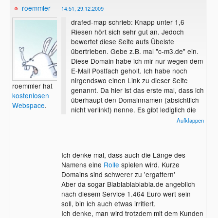
roemmler
14:51, 29.12.2009
drafed-map schrieb: Knapp unter 1,6
Riesen hört sich sehr gut an. Jedoch
bewertet diese Seite aufs Übelste
übertrieben. Gebe z.B. mal "c-m3.de" ein.
Diese Domain habe ich mir nur wegen dem
E-Mail Postfach geholt. Ich habe noch
nirgendswo einen Link zu dieser Seite
roemmler hat
genannt. Da hier ist das erste mal, dass ich
kostenlosen
überhaupt den Domainnamen (absichtlich
Webspace
.
nicht verlinkt) nenne. Es gibt lediglich die
Verlinkung aus meinem LC-Profil heraus.
Aufklappen
Und diese Domain ist laut dieser Seite fast
1,3 Riesen wert!? Ich gebe dir die Domain
liebend gerne für 500?. Sind wir im
Ich denke mal, dass auch die Länge des
Geschäft?
Namens eine
Rolle
spielen wird. Kurze
Domains sind schwerer zu 'ergattern'
Aber da sogar Blablablablabla.de angeblich
nach diesem Service 1.464 Euro wert sein
soll, bin ich auch etwas irritiert.
Ich denke, man wird trotzdem mit dem Kunden