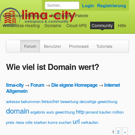
Login
Registrierung
kostenloser Webspace
Webhosting-Pakete
WordPress-Hosting
Domains
Cloud-VPS
Community
Hilfe
Forum
Benutzer
Promowall
Tutorials
Wie viel ist Domain wert?
lima-city
→
Forum
→
Die eigene Homepage
→
Internet
Allgemein
besucher
adresse
bekommen
bewertung
derzeitige gewichtung
domain
http
ergebnis
euro
gewichtung
jemand
kaufen
million
url
preis
riese
rolle
starken kurve
suchen
verkaufen
1
2
»