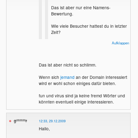
Das ist aber nur eine Namens-
Bewertung.
Wie viele Besucher hattest du in letzter
Zeit?
Aufklappen
Weißt du das?
Leider weiß ich das nicht.
ich hätte mal
Das ist aber nicht so schlimm.
nen counter einbauen sollen.
Wenn sich
jemand
an der Domain interessiert
wird er wohl schon einiges dafür bieten.
fun und virus sind ja keine fremd Wörter und
könnten eventuell einige interessieren.
g******r
12:33, 29.12.2009
Hallo,