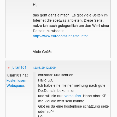
Hi,
das geht ganz einfach. Es gibt viele Seiten im
Internet die soetwas anbieten. Diese Seite,
nutze ich auch gelegentlich um den Wert einer
Domain zu wissen:
http://www.eurodomainname.info/
Viele Grüße
julian101
12:15, 29.12.2009
christian1603 schrieb:
julian101 hat
Hallo LC,
kostenlosen
Ich habe eine meiner meinung nach gute
Webspace
.
De.Domain bekommen.
und will sie nun
verkaufen
. Habe aber KP
wie viel die wert sein könnte.
Gibt es da eine kostenlose schätzung seite
oder so^^
LG