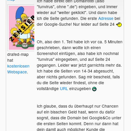
Ich habe direkt den Domaintitel (also
"funvirus", ohne ".de") eingeben, und immer
wieder auf "weiter geklickt". Und dann habe
ich die Seite gefunden. Die erste
Adresse
bei
der Google-Suche! Nur leider auf Seite 24
Oh, also den 1. Teil habe ich vor ca. 5 Minuten
geschrieben, dann wollte ich einen
Screenshot einfügen, also habe ich nochmal
drafed-map
"funvirus" eingegeben, und auf Seite 24
hat
gegangen. Leider war jetzt garnichts mehr da.
kostenlosen
Ich habe die Seiten von 14-34 abgesucht,
Webspace
.
aber nichts gefunden. Sag mir bescheid, falls
du die Seite wieder findest, ohne die
vollständige
URL
einzugeben
Ich glaube, dass du überhaupt nur Chancen
auf ein bisschen Geld hast, wenn du dafür
sogrst, dass die Domain bei Google&Co unter
die ersten Seiten kommt. Denn nur dann hat
dein damit auch möglicher Kunde die