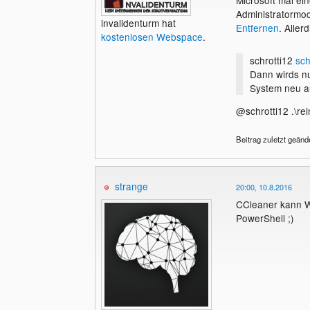
Administratormodu
invalidenturm hat
Entfernen
. Aller
kostenlosen Webspace
.
schrotti12
sch
Dann wirds nu
System neu a
@schrotti12 .\re
Beitrag zuletzt geänd
strange
20:00, 10.8.2016
CCleaner kann W
PowerShell ;)