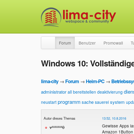
Forum
Benutzer
Promowall
T
Windows 10: Vollständig
lima-city
→
Forum
→
Heim-PC
→
Betriebss
dien
administrator
all
bereitstellen
deaktivierung
programm
sache
system
neustart
sauerei
upd
Autor dieses Themas
13:52, 10.8.2016
Gewisse Apps las
v*******0
Amazon 1Button A