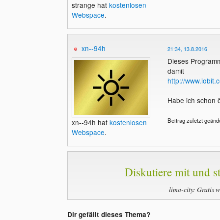
strange hat
kostenlosen
Webspace
.
xn--94h
21:34, 13.8.2016
Dieses Programm 
damit
http://www.iobit
Habe ich schon ö
Beitrag zuletzt geänd
xn--94h hat
kostenlosen
Webspace
.
Diskutiere mit und st
lima-city: Gratis 
Dir gefällt dieses Thema?