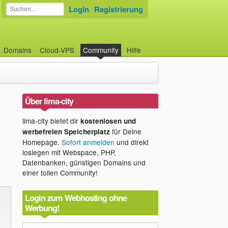
Login
Registrierung
Domains
Cloud-VPS
Community
Hilfe
Über lima-city
lima-city bietet dir
kostenlosen und
für Deine
werbefreien Speicherplatz
Homepage.
Sofort anmelden
und direkt
loslegen mit Webspace, PHP,
Datenbanken, günstigen Domains und
einer tollen Community!
Login zum Webhosting ohne
Werbung!