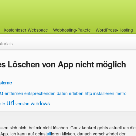
kostenloser Webspace
Webhosting-Pakete
WordPress-Hosting
utorials
es Löschen von App nicht möglich
ysteme
st
entfernen
http
installieren
entsprechenden daten
erleben
metro
url
windows
ate
version
sen sich nicht bei mir nicht löschen. Ganz konkret gehts aktuell um die
pp. Ich kann auf deinst
all
ieren klicken, danach verschwindet der