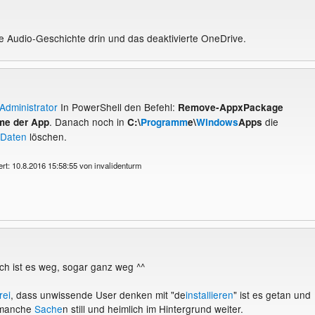
die Audio-Geschichte drin und das deaktivierte OneDrive.
Administrator
In PowerShell den Befehl:
Remove-AppxPackage
. Danach noch in
die
me der App
C:\
Programm
e\
Windows
Apps
 Daten
löschen.
ert: 10.8.2016 15:58:55 von invalidenturm
ich ist es weg, sogar ganz weg ^^
rei
, dass unwissende User denken mit "de
installieren
" ist es getan und
 manche
Sache
n still und heimlich im Hintergrund weiter.