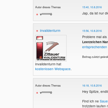
Autor dieses Themas
15:40, 10.8.2016
Jap, da ist nur 
v*******0
invalidenturm
15:56, 10.8.2016
Probiere mal als
Leerzeichen Na
entsprechenden
Beitrag zuletzt geänd
invalidenturm hat
kostenlosen Webspace
.
Autor dieses Themas
16:18, 10.8.2016
Hey Spitze, endl
v*******0
Find ich ne
Saue
trotzdem laufen