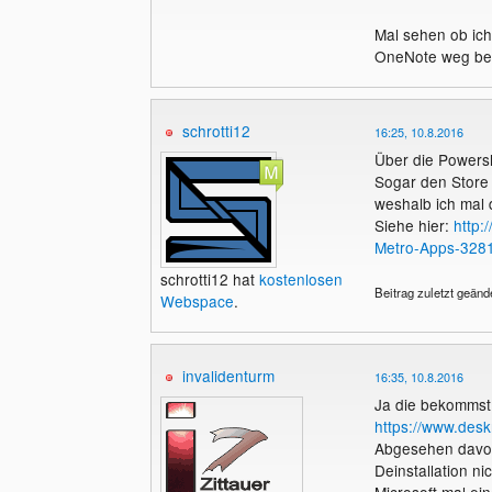
Mal sehen ob ich
OneNote weg bek
schrotti12
16:25, 10.8.2016
Über die Powershe
Sogar den Store 
weshalb ich mal
Siehe hier:
http:
Metro-Apps-3281
schrotti12 hat
kostenlosen
Beitrag zuletzt geänd
Webspace
.
invalidenturm
16:35, 10.8.2016
Ja die bekommst 
https://www.des
Abgesehen davon
Deinstallation n
Microsoft mal ei