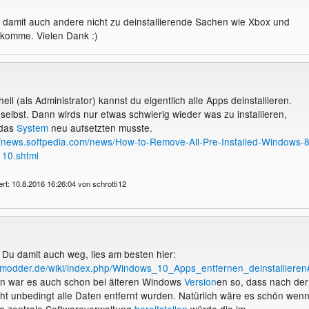
 damit auch andere nicht zu deinstallierende Sachen wie Xbox und
omme. Vielen Dank :)
ll (als Administrator) kannst du eigentlich alle Apps deinstallieren.
selbst. Dann wirds nur etwas schwierig wieder was zu installieren,
 das
System
neu aufsetzten musste.
//news.softpedia.com/news/How-to-Remove-All-Pre-Installed-Windows-8
10.shtml
ert: 10.8.2016 16:26:04 von schrotti12
Du damit auch weg, lies am besten hier:
kmodder.de/wiki/index.php/Windows_10_Apps_entfernen_deinstallier
 war es auch schon bei älteren Windows
Version
en so, dass nach der
icht unbedingt alle Daten entfernt wurden. Natürlich wäre es schön wen
ne zentrale Softwareverwaltung
bereitstellen
würde die im