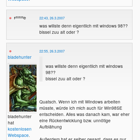
r*****e
22:43, 26.3.2007
was willste denn eigentlich mit windows 98??
bissel zuu alt oder ?
22:55, 26.3.2007
bladehunter
was willste denn eigentlich mit windows
98??
bissel zuu alt oder ?
Quatsch. Wenn ich mit Windows arbeiten
müsste, würde ich mich auch für Win98SE
entscheiden. Alles was danach kam, war eher
bladehunter
eine Rückentwicklung bzw. unnötige
hat
Aufblähung
kostenlosen
Webspace
.
Außerdem hat er selber gesagt, dass es nur