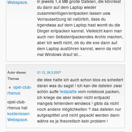
in jeweils 1,4 MB große Dateien, die könntest
Webspace
.
du dann auf dem Laptop wieder
zusammenfügen/entpacken lassen usw.
Vorraussetzung ist natürlich, dass du
irgendwas auf dem Laptop hast womit du die
Dinger entpacken kannst. Vielleicht kann man
auch nen Selbstentpackendes Archiv machen,
aber ich weiß nicht, ob du die exe dann auf
dem Laptop ausführen kannst, wenn da nicht
mal Windows drauf ist...
Autor dieses
21:12, 26.3.2007
Themas
die idee hatte ich auch schon blos es scheitert
daran was du sagst ! ich kan die dateien zwar
opel-club-
schön auffe
festplatte
vom notebook packen,
rhenus
ich kriege sie aber leider nicht entpackt
opel-club-
mangels fehlendem windwos ! gibts da nicht
rhenus hat
noch andere möglichkeiten ? das dateien nur
kostenlosen
aufgesplittet und nicht gepackt werden dann
Webspace
.
währe es ja theoretisch kein problem !