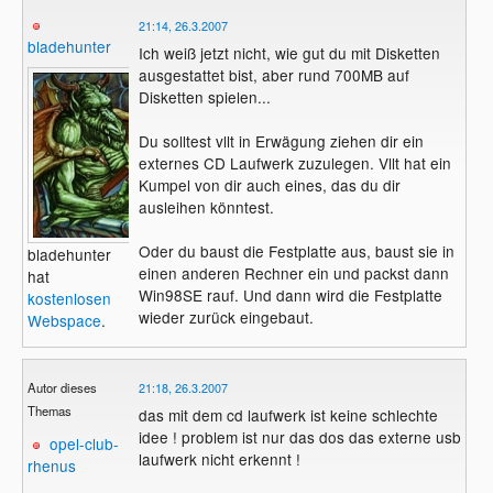
21:14, 26.3.2007
bladehunter
Ich weiß jetzt nicht, wie gut du mit Disketten
ausgestattet bist, aber rund 700MB auf
Disketten spielen...
Du solltest vllt in Erwägung ziehen dir ein
externes CD Laufwerk zuzulegen. Vllt hat ein
Kumpel von dir auch eines, das du dir
ausleihen könntest.
Oder du baust die Festplatte aus, baust sie in
bladehunter
einen anderen Rechner ein und packst dann
hat
Win98SE rauf. Und dann wird die Festplatte
kostenlosen
wieder zurück eingebaut.
Webspace
.
Autor dieses
21:18, 26.3.2007
Themas
das mit dem cd laufwerk ist keine schlechte
idee ! problem ist nur das dos das externe usb
opel-club-
laufwerk nicht erkennt !
rhenus