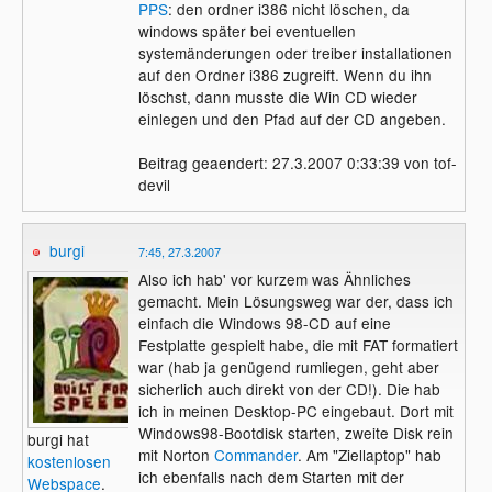
PPS
: den ordner i386 nicht löschen, da
windows später bei eventuellen
systemänderungen oder treiber installationen
auf den Ordner i386 zugreift. Wenn du ihn
löschst, dann musste die Win CD wieder
einlegen und den Pfad auf der CD angeben.
Beitrag geaendert: 27.3.2007 0:33:39 von tof-
devil
burgi
7:45, 27.3.2007
Also ich hab' vor kurzem was Ähnliches
gemacht. Mein Lösungsweg war der, dass ich
einfach die Windows 98-CD auf eine
Festplatte gespielt habe, die mit FAT formatiert
war (hab ja genügend rumliegen, geht aber
sicherlich auch direkt von der CD!). Die hab
ich in meinen Desktop-PC eingebaut. Dort mit
Windows98-Bootdisk starten, zweite Disk rein
burgi hat
mit Norton
Commander
. Am "Ziellaptop" hab
kostenlosen
ich ebenfalls nach dem Starten mit der
Webspace
.