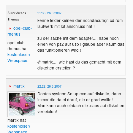
Autor dieses
21:36, 26.3.2007
Themas
kenne leider keinen der noch&acute;n cd rom
laufwerk mit lpt anschluss hat !
opel-club-
rhenus
zu der sache mit dem adapter.... habe noch
opel-club-
einen von ps2 auf usb ! glaube aber kaum das
rhenus hat
das funktionieren wird !
kostenlosen
Webspace
.
@matrix.... wie hast du das gemacht mit dem
disketten erstellen ?
martix
22:22, 26.3.2007
Doofes system: Setup.exe auf diskette, dann
immer die datei drauf, die er grad wollte!
Man kann auch einfach die .cabs auf disketten
verteielen!
martix hat
kostenlosen
Webspace
.