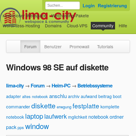
Login
Registrierung
kostenloser Webspace
Webhosting-Pakete
WordPress-Hosting
Domains
Cloud-VPS
Community
Hilfe
Forum
Benutzer
Promowall
Tutorials
Windows 98 SE auf diskette
lima-city
→
Forum
→
Heim-PC
→
Betriebssysteme
anschlu
adapter
archiv
aufwand
beitrag
boot
altes notebook
diskette
festplatte
commander
komplette
erwgung
laptop
laufwerk
notebook
ordner
notebook
mglichkeit
window
pack
pps