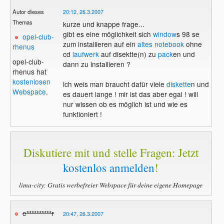
Autor dieses
20:12, 26.3.2007
Themas
kurze und knappe frage...
gibt es eine möglichkeit sich
window
s 98 se
opel-club-
zum installieren auf ein
altes notebook
ohne
rhenus
cd
laufwerk
auf disektte(n) zu
pack
en und
opel-club-
dann zu installieren ?
rhenus hat
kostenlosen
ich weis man braucht dafür viele
diskette
n und
Webspace
.
es dauert lange ! mir ist das aber egal ! will
nur wissen ob es möglich ist und wie es
funktioniert !
Diskutiere mit und stelle Fragen: Jetzt
kostenlos anmelden
!
lima-city: Gratis werbefreier Webspace für deine eigene Homepage
e**********r
20:47, 26.3.2007