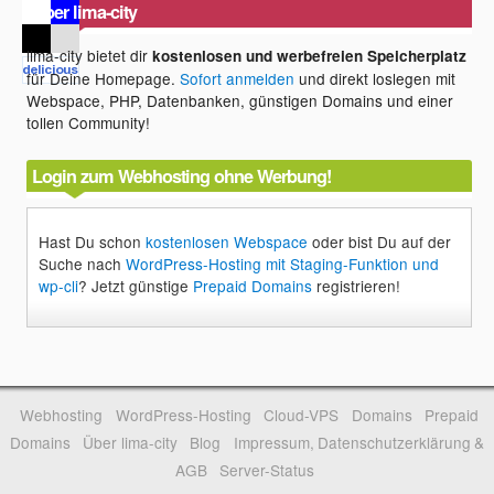
Über lima-city
lima-city bietet dir
kostenlosen und werbefreien Speicherplatz
für Deine Homepage.
Sofort anmelden
und direkt loslegen mit
Webspace, PHP, Datenbanken, günstigen Domains und einer
tollen Community!
Login zum Webhosting ohne Werbung!
Hast Du schon
kostenlosen Webspace
oder bist Du auf der
Suche nach
WordPress-Hosting mit Staging-Funktion und
wp-cli
? Jetzt günstige
Prepaid Domains
registrieren!
Webhosting
WordPress-Hosting
Cloud-VPS
Domains
Prepaid
Domains
Über lima-city
Blog
Impressum, Datenschutzerklärung &
AGB
Server-Status