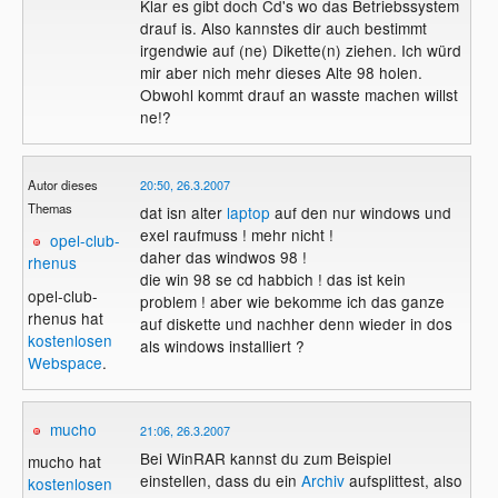
Klar es gibt doch Cd's wo das Betriebssystem
drauf is. Also kannstes dir auch bestimmt
irgendwie auf (ne) Dikette(n) ziehen. Ich würd
mir aber nich mehr dieses Alte 98 holen.
Obwohl kommt drauf an wasste machen willst
ne!?
Autor dieses
20:50, 26.3.2007
Themas
dat isn alter
laptop
auf den nur windows und
exel raufmuss ! mehr nicht !
opel-club-
daher das windwos 98 !
rhenus
die win 98 se cd habbich ! das ist kein
opel-club-
problem ! aber wie bekomme ich das ganze
rhenus hat
auf diskette und nachher denn wieder in dos
kostenlosen
als windows installiert ?
Webspace
.
mucho
21:06, 26.3.2007
Bei WinRAR kannst du zum Beispiel
mucho hat
einstellen, dass du ein
Archiv
aufsplittest, also
kostenlosen