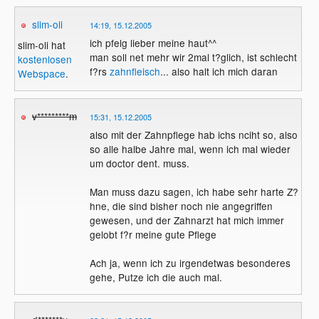
slim-oli
14:19, 15.12.2005
ich pfelg lieber meine haut^^
slim-oli hat
man soll net mehr wir 2mal t?glich, ist schlecht
kostenlosen
f?rs
zahnfleisch
... also halt ich mich daran
Webspace
.
v*********m
15:31, 15.12.2005
also mit der Zahnpflege hab ichs nciht so, also
so alle halbe Jahre mal, wenn ich mal wieder
um doctor dent. muss.
Man muss dazu sagen, ich habe sehr harte Z?
hne, die sind bisher noch nie angegriffen
gewesen, und der Zahnarzt hat mich immer
gelobt f?r meine gute Pflege
Ach ja, wenn ich zu irgendetwas besonderes
gehe, Putze ich die auch mal.