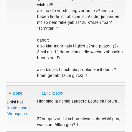
wichtig!!!
alleine die vorstellung verfaulte z?hne zu
haben finde ich abscheulich! oder jemanden
mit so nem "ekelgebiss" zu k?ssen *bah*
*sch?ttel* ^^
daher:
also klar mehrmals t?glich z?hne putzen (2-
3mal mind.) dann einmal die woche zahnseide
benutzen :D
also bis jetzt noch nie probleme mit den z?
hnen gehabt (zum gl?ck)!!!
poisi
14:02, 15.12.2005
Hier sind ja richtig saubere Leute im Forum ...
poisi hat
kostenlosen
Webspace
.
Z?hneputzen ist schon etwas sehr wichtiges,
was zum Alltag geh?rt.