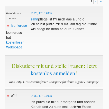
1
2
»
Autor dieses
21:29, 17.10.2005
Themas
zahn
pflege ist f?r mich das a und o.
ich selbst putze mir 3 mal am tag die Z?hne.
leonierose
wie pflegt ihr denn so eure Z?hne?
leonierose
hat
kostenlosen
Webspace
.
Diskutiere mit und stelle Fragen: Jetzt
kostenlos anmelden
!
lima-city: Gratis werbefreier Webspace für deine eigene Homepage
o***i
21:36, 17.10.2005
Ich putze sie mir nur morgens und abends.
Klar,ab und zu auch mal nach?m Essen