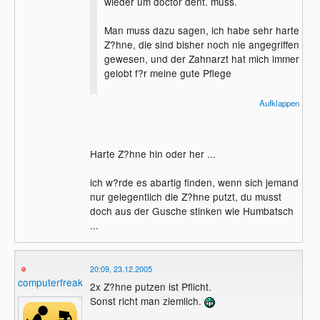
wieder um doctor dent. muss.
Man muss dazu sagen, ich habe sehr harte
Z?hne, die sind bisher noch nie angegriffen
gewesen, und der Zahnarzt hat mich immer
gelobt f?r meine gute Pflege
Ach ja, wenn ich zu irgendetwas
Aufklappen
besonderes gehe, Putze ich die auch mal.
Harte Z?hne hin oder her ...
ich w?rde es abartig finden, wenn sich jemand
nur gelegentlich die Z?hne putzt, du musst
doch aus der Gusche stinken wie Humbatsch
...
20:09, 23.12.2005
computerfreak1
2x Z?hne putzen ist Pflicht.
Sonst richt man ziemlich.