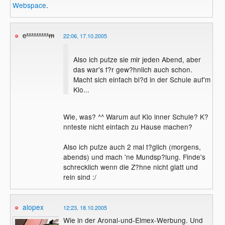
Webspace
.
c*********m
22:06, 17.10.2005
Also ich putze sie mir jeden Abend, aber
das war's f?r gew?hnlich auch schon.
Macht sich einfach bl?d in der Schule auf'm
Klo...
Wie, was? ^^ Warum auf Klo inner Schule? K?
nnteste nicht einfach zu Hause machen?
Also ich putze auch 2 mal t?glich (morgens,
abends) und mach 'ne Mundsp?lung. Finde's
schrecklich wenn die Z?hne nicht glatt und
rein sind :/
alopex
12:23, 18.10.2005
Wie in der Aronal-und-Elmex-Werbung. Und