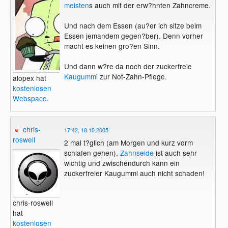
meisten
s auch mit der erw?hnten Zahncreme.
Und nach dem Essen (au?er ich sitze beim
Essen jemandem gegen?ber). Denn vorher
macht es keinen gro?en Sinn.
Und dann w?re da noch der zuckerfreie
Kaugummi
zur Not-Zahn-Pflege.
alopex hat
kostenlosen
Webspace
.
chris-
17:42, 18.10.2005
roswell
2 mal t?glich (am Morgen und kurz vorm
schlafen gehen),
Zahnseide
ist auch sehr
wichtig und zwischendurch kann ein
zuckerfreier Kaugummi auch nicht schaden!
chris-roswell
hat
kostenlosen