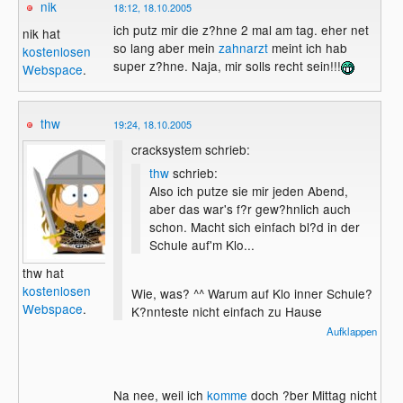
nik
18:12, 18.10.2005
ich putz mir die z?hne 2 mal am tag. eher net
nik hat
so lang aber mein
zahnarzt
meint ich hab
kostenlosen
super z?hne. Naja, mir solls recht sein!!!
Webspace
.
thw
19:24, 18.10.2005
cracksystem schrieb:
thw
schrieb:
Also ich putze sie mir jeden Abend,
aber das war's f?r gew?hnlich auch
schon. Macht sich einfach bl?d in der
Schule auf'm Klo...
thw hat
kostenlosen
Wie, was? ^^ Warum auf Klo inner Schule?
Webspace
.
K?nnteste nicht einfach zu Hause
machen?
Aufklappen
Na nee, weil ich
komme
doch ?ber Mittag nicht