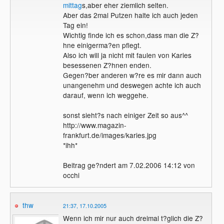
mittag
s,aber eher ziemlich selten.
Aber das 2mal Putzen halte ich auch jeden
Tag ein!
Wichtig finde ich es schon,dass man die Z?
hne einigerma?en pflegt.
Also ich will ja nicht mit faulen von Karies
besessenen Z?hnen enden.
Gegen?ber anderen w?re es mir dann auch
unangenehm und deswegen achte ich auch
darauf, wenn ich weggehe.
sonst sieht?s nach einiger Zeit so aus^^
http://www.magazin-
frankfurt.de/images/karies.jpg
*ihh*
Beitrag ge?ndert am 7.02.2006 14:12 von
occhi
thw
21:37, 17.10.2005
Wenn ich mir nur auch dreimal t?glich die Z?