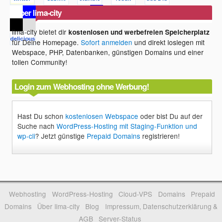
Über lima-city
lima-city bietet dir
kostenlosen und werbefreien Speicherplatz
für Deine Homepage.
Sofort anmelden
und direkt loslegen mit
Webspace, PHP, Datenbanken, günstigen Domains und einer
tollen Community!
Login zum Webhosting ohne Werbung!
Hast Du schon
kostenlosen Webspace
oder bist Du auf der
Suche nach
WordPress-Hosting mit Staging-Funktion und
wp-cli
? Jetzt günstige
Prepaid Domains
registrieren!
Webhosting
WordPress-Hosting
Cloud-VPS
Domains
Prepaid
Domains
Über lima-city
Blog
Impressum, Datenschutzerklärung &
AGB
Server-Status