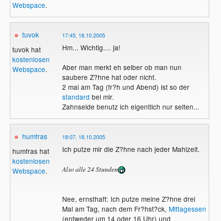
Webspace
.
tuvok
17:45, 18.10.2005
Hm... Wichtig.... ja!
tuvok hat
kostenlosen
Aber man merkt eh selber ob man nun
Webspace
.
saubere Z?hne hat oder nicht.
2 mal am Tag (fr?h und Abend) ist so der
standard
bei mir.
Zahnseide benutz ich eigentlich nur selten...
humfras
18:07, 18.10.2005
Ich putze mir die Z?hne nach jeder Mahlzeit.
humfras hat
kostenlosen
Also alle 24 Stunden
Webspace
.
Nee, ernsthaft: Ich putze meine Z?hne drei
Mal am Tag, nach dem Fr?hst?ck,
Mittagessen
(entweder um 14 oder 16 Uhr) und