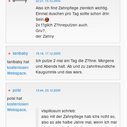
d*******y
22:21, 15.12.2005
Also ich find Zahnpflege ziemlich wichtig.
Einmal duschen pro Tag sollte schon drin
Sein.
2x t?glich Z?hneputzen auch.
Gru?,
der Zahny
tanibaby
15:19, 17.12.2005
Ich putze 2 mal am Tag die Z?hne. Morgens
tanibaby hat
und Abends halt. Ab und zu zahnfreundliche
kostenlosen
Kaugummis und das wars.
Webspace
.
poisi
13:44, 23.12.2005
poisi hat
kostenlosen
Webspace
.
vispillosum schrieb:
also mit der Zahnpflege hab ichs nciht so,
also so alle halbe Jahre mal, wenn ich mal