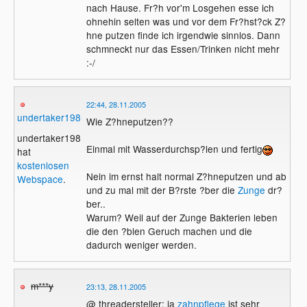
nach Hause. Fr?h vor'm Losgehen esse ich
ohnehin selten was und vor dem Fr?hst?ck Z?
hne putzen finde ich irgendwie sinnlos. Dann
schmneckt nur das Essen/Trinken nicht mehr
:-/
22:44, 28.11.2005
undertaker1988
Wie Z?hneputzen??
undertaker1988
Einmal mit Wasserdurchsp?len und fertig
hat
kostenlosen
Nein im ernst halt normal Z?hneputzen und ab
Webspace
.
und zu mal mit der B?rste ?ber die
Zunge
dr?
ber..
Warum? Weil auf der Zunge Bakterien leben
die den ?blen Geruch machen und die
dadurch weniger werden.
m***y
23:13, 28.11.2005
@ threadersteller: ja
zahnpflege
ist sehr