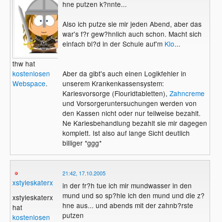
hne putzen k?nnte...
Also ich putze sie mir jeden Abend, aber das
war's f?r gew?hnlich auch schon. Macht sich
einfach bl?d in der Schule auf'm
Klo
...
thw hat
Aber da gibt's auch einen Logikfehler in
kostenlosen
unserem Krankenkassensystem:
Webspace
.
Kariesvorsorge (Flouridtabletten),
Zahncreme
und Vorsorgeruntersuchungen werden von
den Kassen nicht oder nur teilweise bezahlt.
Ne Kariesbehandlung bezahlt sie mir dagegen
komplett. Ist also auf lange Sicht deutlich
billiger *ggg*
21:42, 17.10.2005
xstyleskaterx
in der fr?h tue ich mir mundwasser in den
mund und so sp?hle ich den mund und die z?
xstyleskaterx
hne aus... und abends mit der zahnb?rste
hat
putzen
kostenlosen