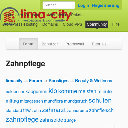
Login
Registrierung
kostenloser Webspace
Webhosting-Pakete
WordPress-Hosting
Domains
Cloud-VPS
Community
Hilfe
Forum
Benutzer
Promowall
Tutorials
Zahnpflege
lima-city
→
Forum
→
Sonstiges
→
Beauty & Wellness
klo
komme
meisten
kaugummi
minute
bakterium
schulen
mittag
mittagessen
mundflora
mundgeruch
zahnarzt
thw
zahnfleisch
standard
zahn
zahncreme
zahnpflege
zahnseide
zunge