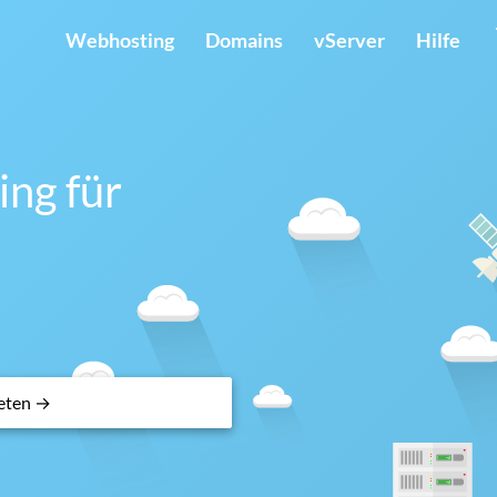
Webhosting
Domains
vServer
Hilfe
ng für
eten →