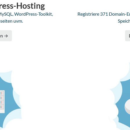
ess-Hosting
MySQL, WordPress-Toolkit,
Registriere 371 Domain-En
seiten uvm.
Speic
en →