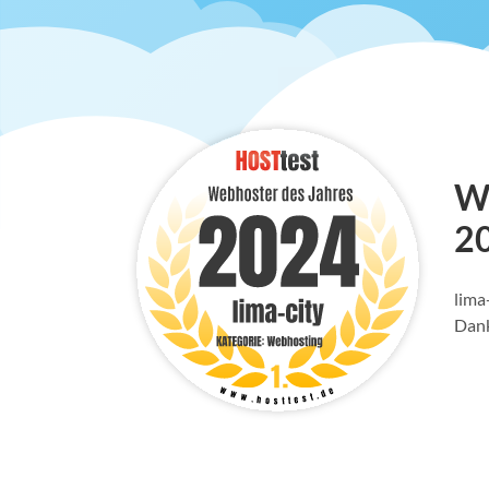
Wi
2
lima
Dank