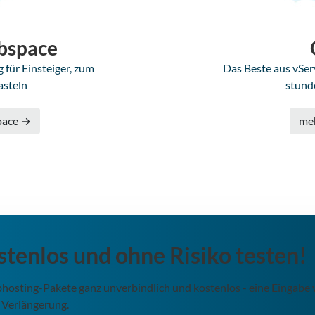
bspace
für Einsteiger, zum
Das Beste aus vSer
asteln
stund
pace →
me
stenlos und ohne Risiko testen!
ebhosting-Pakete ganz unverbindlich und kostenlos - eine Eingabe
 Verlängerung.