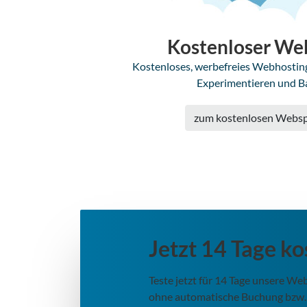
Kostenloser We
Kostenloses, werbefreies Webhosting 
Experimentieren und B
zum kostenlosen Webs
Jetzt 14 Tage ko
Teste jetzt für 14 Tage unsere W
ohne automatische Buchung bzw.