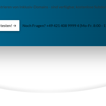
gistrieren von Inklusiv-Domains - sind verfügbar, kostenlose Sub
s testen! →
Noch Fragen? +49 421 408 9999 4 (Mo-Fr. 8:00 - 1