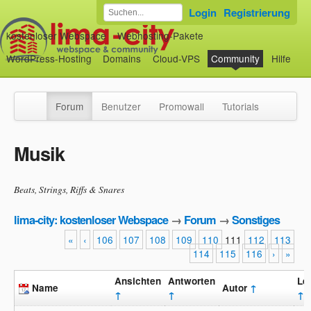
Login
Registrierung
kostenloser Webspace
Webhosting-Pakete
WordPress-Hosting
Domains
Cloud-VPS
Community
Hilfe
Forum
Benutzer
Promowall
Tutorials
Musik
Beats, Strings, Riffs & Snares
lima-city: kostenloser Webspace
→
Forum
→
Sonstiges
«
‹
106
107
108
109
110
111
112
113
114
115
116
›
»
Ansichten
Antworten
Let
Name
Autor
↑
↑
↑
↑