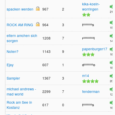
kika-koeln-
spacken werden
967
2
worringen
21:
ROCK AM RING
964
3
t*******s
15:
eltern amchen sich
1208
7
r********t
sorgen
14:
papenburger17
Noten?
1143
9
18:
Ejay
607
1
d*******o
18:
m14
Sampler
1367
3
20:
michael andrews -
2299
7
fenderman
mad world
12:
Rock am See in
617
0
t*******s
Kostanz
16: