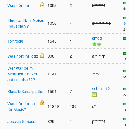
Was hört ihr
1082
2
b******4
9:15
Electro, Ebm, Noise,
1056
4
s**********e
se
Industrial??
21:
smod
Torfrock!
1545
1
17:
Was hört ihr jetzt
900
2
a******n
15:
Wer war beim
Metallica Konzert
1141
1
z***o
6:26
auf schalke???
schrotti12
Klassik/Schallplatten
1501
7
23:
Was hört ihr so
11849
189
c*t
für Musik?
16:
Jessica Simpson
629
1
j*******4
19: