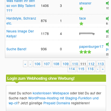
Was haltet Ihr den
shearer
so von Billy Tallent
1406
3
15:
???
Hardstyle, Schranz
face
876
1
etc.
8:19
Neues Image Der
1178
4
t**********e
Kellys!
23:
papenburger17
Suche Band!
936
0
pa
22:
«
‹
106
107
108
109
110
111
112
113
114
115
116
›
»
Login zum Webhosting ohne Werbung!
Hast Du schon
kostenlosen Webspace
oder bist Du auf der
Suche nach
WordPress-Hosting mit Staging-Funktion und
wp-cli
? Jetzt günstige
Prepaid Domains
registrieren!