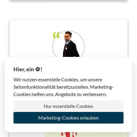
Hier, ein 🍪!
Wir hosten all unsere Website- & Cloud-Projekte
Wir nutzen essentielle Cookies, um unsere
bei lima-city und haben die stetigen Verbesserungen
Seitenfunktionalität bereitzustellen. Marketing-
miterlebt. Rundum zufrieden, sowohl mit den
Cookies helfen uns, Angebote zu verbessern.
Produkten als auch mit dem Service. 57 gehostete
Nur essentielle Cookies
Domains sagen etwas darüber aus.
Marketing-Cookies erlauben
Benjamin Sen
, Februar 2018