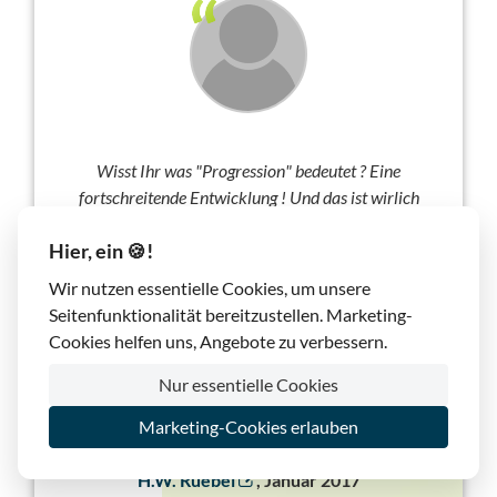
Wisst Ihr was "Progression" bedeutet ? Eine
fortschreitende Entwicklung ! Und das ist wirlich
bei Lima-City zu sehen. Das Webinterface ist top
und wird immer besser. Auch gefallen mir die
Hier, ein 🍪!
Punkte wo ich als User Kritik üben kann. Das
Wir nutzen essentielle Cookies, um unsere
vermiss ich bei den Grossen, die meiden Kritik weils
Seitenfunktionalität bereitzustellen. Marketing-
Arbeit macht, natürlich letzthin auch Geld kostet
Cookies helfen uns, Angebote zu verbessern.
(Personal) oder sind die so überheblich zu glauben,
sie seien bereits perfekt ? Die sollen sich an Lima-
Nur essentielle Cookies
City mal ein Beispiel holen. TOP kann ich nur
Marketing-Cookies erlauben
sagen.
H.W. Ruebel
, Januar 2017