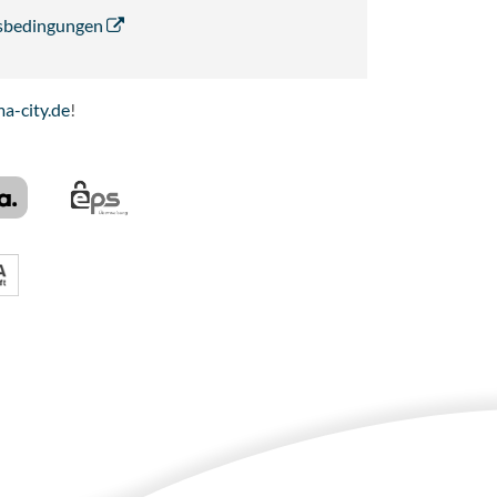
ngsbedingungen
a-city.de
!