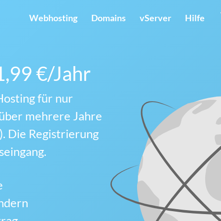
Webhosting
Domains
vServer
Hilfe
1,99 €/Jahr
osting für nur
g über mehrere Jahre
). Die Registrierung
gseingang.
e
ändern
trag