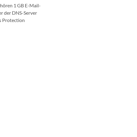
ehören 1 GB E-Mail-
er der DNS-Server
s Protection