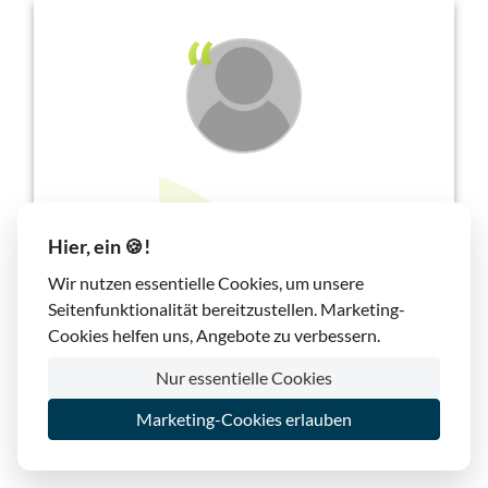
Sehr netter und schneller Service, super günstige
Domains (wenn man sie denn braucht, auch die
Hier, ein 🍪!
werbefreien Free-Angebote sind super!) mit E-Mail
Wir nutzen essentielle Cookies, um unsere
inbegriffen , kostenloses SSL, was will man mehr!
Seitenfunktionalität bereitzustellen. Marketing-
100% weiterzuempfehlen, bester Hosting-Anbieter
Cookies helfen uns, Angebote zu verbessern.
den ich je hatte!
Nur essentielle Cookies
Eric, Januar 2017
Marketing-Cookies erlauben