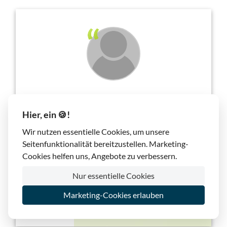
Als Business Kunden sind wir auf schnelles und
Hier, ein 🍪!
verlässliches Hosting angewiesen. lima-city erfüllt
seit Jahren unsere hohen Ansprüche und ist vor
Wir nutzen essentielle Cookies, um unsere
allem durch den exzellenten Support ganz klar
Seitenfunktionalität bereitzustellen. Marketing-
unsere Nr. 1!
Cookies helfen uns, Angebote zu verbessern.
Daniel Höller, Shapepress
, Januar 2018
Nur essentielle Cookies
Marketing-Cookies erlauben