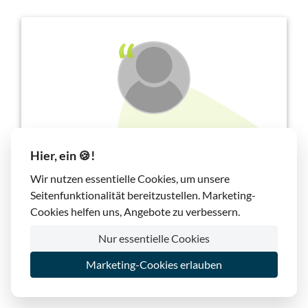
Bin schon länger "Kostenfrei-Kunde" und zufrieden,
Hier, ein 🍪!
ziehe jetzt die Domain um: Klappt alles prima, bei
Wir nutzen essentielle Cookies, um unsere
Fragen (bzw. eigenen Fehlern) Super-Support mit
Seitenfunktionalität bereitzustellen. Marketing-
nettem Tonfall selbst zu "unchristlichen Zeiten",
Cookies helfen uns, Angebote zu verbessern.
Lösungs-Tickets kommen: Besser geht nicht!
Nur essentielle Cookies
Michael Happ, Januar 2017
Marketing-Cookies erlauben