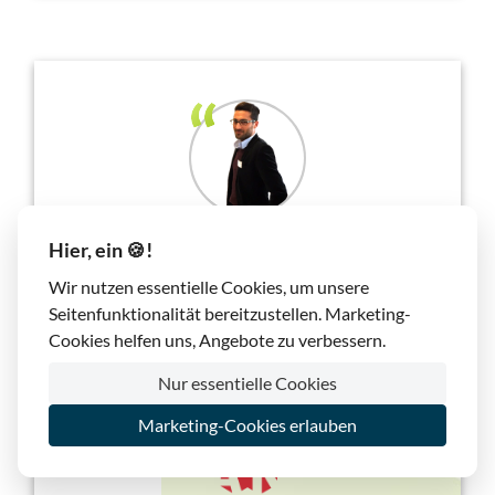
Hier, ein 🍪!
Wir hosten all unsere Website- & Cloud-Projekte
Wir nutzen essentielle Cookies, um unsere
bei lima-city und haben die stetigen Verbesserungen
Seitenfunktionalität bereitzustellen. Marketing-
miterlebt. Rundum zufrieden, sowohl mit den
Cookies helfen uns, Angebote zu verbessern.
Produkten als auch mit dem Service. 57 gehostete
Domains sagen etwas darüber aus.
Nur essentielle Cookies
Benjamin Sen
, Februar 2018
Marketing-Cookies erlauben