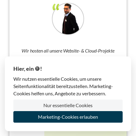
Wir hosten all unsere Website- & Cloud-Projekte
bei lima-city und haben die stetigen Verbesserungen
miterlebt. Rundum zufrieden, sowohl mit den
Hier, ein 🍪!
Produkten als auch mit dem Service. 57 gehostete
Wir nutzen essentielle Cookies, um unsere
Domains sagen etwas darüber aus.
Seitenfunktionalität bereitzustellen. Marketing-
Benjamin Sen
, Februar 2018
Cookies helfen uns, Angebote zu verbessern.
Nur essentielle Cookies
Marketing-Cookies erlauben