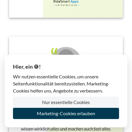
Hier, ein 🍪!
Wir nutzen essentielle Cookies, um unsere
Seitenfunktionalität bereitzustellen. Marketing-
Cookies helfen uns, Angebote zu verbessern.
Hast du deine Webseite gecrashed oder wurde sie
gehakt, stehst hilflos vor dem Nichts und dem
Nur essentielle Cookies
Glauben „das wars“…! Hier nicht!! Der Support von
Marketing-Cookies erlauben
Lima-City ist einmalig. Schnell: oft sogar (in Bezug
auf „schnell“) am Wochenende. Kompetent: die
wissen wirklich alles und machen auch fast alles.