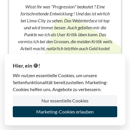
Wisst Ihr was "Progression" bedeutet ? Eine
fortschreitende Entwicklung ! Und das ist wirlich
bei Lima-City zu sehen. Das Webinterface ist top
und wird immer besser. Auch gefallen mir die
Punkte wo ich als User Kritik üben kann. Das
vermiss ich bei den Grossen, die meiden Kritik weils
Arbeit macht, natürlich letzthin auch Geld kostet
(Personal) oder sind die so überheblich zu glauben,
sie seien bereits perfekt ? Die sollen sich an Lima-
Hier, ein 🍪!
City mal ein Beispiel holen. TOP kann ich nur
Wir nutzen essentielle Cookies, um unsere
sagen.
Seitenfunktionalität bereitzustellen. Marketing-
H.W. Ruebel
, Januar 2017
Cookies helfen uns, Angebote zu verbessern.
Nur essentielle Cookies
Marketing-Cookies erlauben