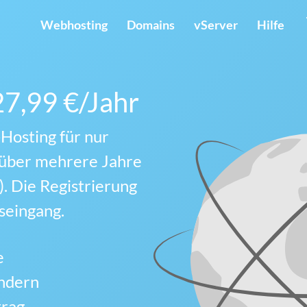
Webhosting
Domains
vServer
Hilfe
27,99 €/Jahr
Hosting für nur
g über mehrere Jahre
). Die Registrierung
gseingang.
e
ändern
trag