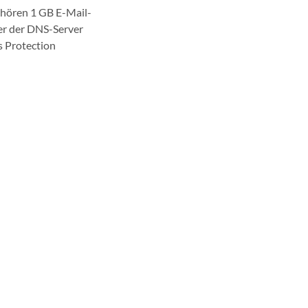
ehören 1 GB E-Mail-
er der DNS-Server
s Protection