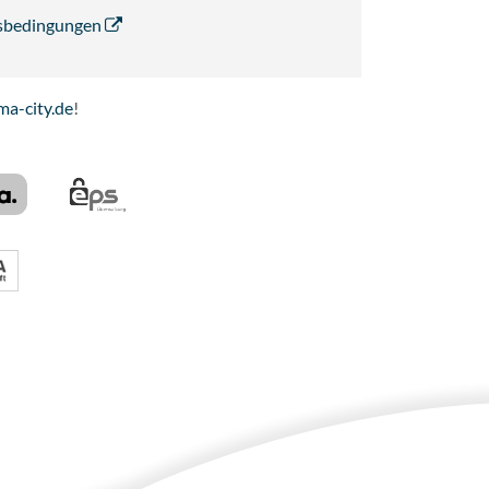
ngsbedingungen
ma-city.de
!