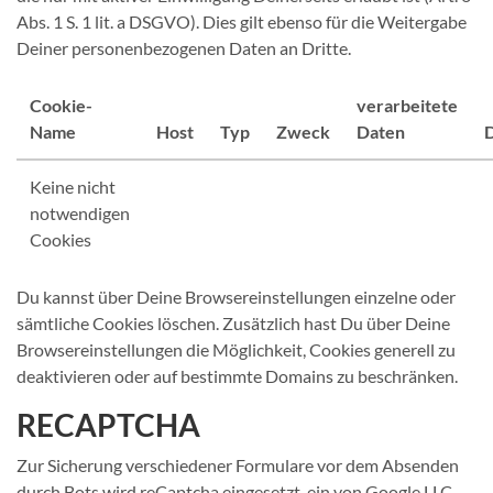
Abs. 1 S. 1 lit. a DSGVO). Dies gilt ebenso für die Weitergabe
Deiner personenbezogenen Daten an Dritte.
Cookie-
verarbeitete
Name
Host
Typ
Zweck
Daten
D
Keine nicht
notwendigen
Cookies
Du kannst über Deine Browsereinstellungen einzelne oder
sämtliche Cookies löschen. Zusätzlich hast Du über Deine
Browsereinstellungen die Möglichkeit, Cookies generell zu
deaktivieren oder auf bestimmte Domains zu beschränken.
RECAPTCHA
Zur Sicherung verschiedener Formulare vor dem Absenden
durch Bots wird reCaptcha eingesetzt, ein von Google LLC