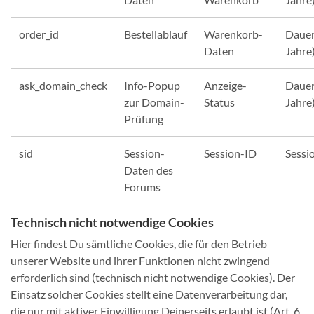
order_id
Bestellablauf
Warenkorb-
Dauer
Daten
Jahre
ask_domain_check
Info-Popup
Anzeige-
Dauer
zur Domain-
Status
Jahre
Prüfung
sid
Session-
Session-ID
Sessi
Daten des
Forums
Technisch nicht notwendige Cookies
Hier findest Du sämtliche Cookies, die für den Betrieb
unserer Website und ihrer Funktionen nicht zwingend
erforderlich sind (technisch nicht notwendige Cookies). Der
Einsatz solcher Cookies stellt eine Datenverarbeitung dar,
die nur mit aktiver Einwilligung Deinerseits erlaubt ist (Art. 6