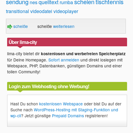
sendung
scheien
tischtennis
quelltext
nes
rumba
transitional
videodatei
videoplayer
scheiße
scheiße
weiterlesen
Über lima-city
lima-city bietet dir
kostenlosen und werbefreien Speicherplatz
für Deine Homepage.
Sofort anmelden
und direkt loslegen mit
Webspace, PHP, Datenbanken, günstigen Domains und einer
tollen Community!
Login zum Webhosting ohne Werbung!
Hast Du schon
kostenlosen Webspace
oder bist Du auf der
Suche nach
WordPress-Hosting mit Staging-Funktion und
wp-cli
? Jetzt günstige
Prepaid Domains
registrieren!