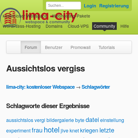
Login
Registrierung
kostenloser Webspace
Webhosting-Pakete
WordPress-Hosting
Domains
Cloud-VPS
Community
Hilfe
Forum
Benutzer
Promowall
Tutorials
Aussichtslos vergiss
lima-city: kostenloser Webspace
→
Schlagwörter
Schlagworte dieser Ergebnisse
datei
aussichtslos vergi
bildergalerie
byte
einstellung
hotel
frau
letzte
kriegen
experiment
jive
knet