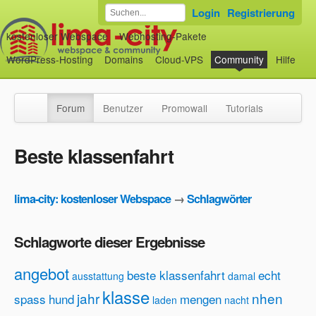
Login
Registrierung
kostenloser Webspace
Webhosting-Pakete
WordPress-Hosting
Domains
Cloud-VPS
Community
Hilfe
Forum
Benutzer
Promowall
Tutorials
Beste klassenfahrt
lima-city: kostenloser Webspace
→
Schlagwörter
Schlagworte dieser Ergebnisse
angebot
beste klassenfahrt
echt
ausstattung
damal
klasse
jahr
nhen
spass
hund
mengen
laden
nacht