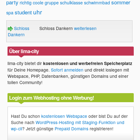
party
sommer
richtig coole gruppe
schulklasse
schwimmbad
uhr
student
spa
Schloss
Schloss Dankern
weiterlesen
Dankern
Über lima-city
lima-city bietet dir
kostenlosen und werbefreien Speicherplatz
für Deine Homepage.
Sofort anmelden
und direkt loslegen mit
Webspace, PHP, Datenbanken, günstigen Domains und einer
tollen Community!
Login zum Webhosting ohne Werbung!
Hast Du schon
kostenlosen Webspace
oder bist Du auf der
Suche nach
WordPress-Hosting mit Staging-Funktion und
wp-cli
? Jetzt günstige
Prepaid Domains
registrieren!