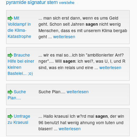
signatur
pyramide
stern
verstehe
Mit
... man sich erst dann, wenn es ums Geld
Volldampf in
geht. Schon seit Jahren
nicht wenig
sagen
die Klima-
Menschen, dass es mit unserem Klima bergab
Katastrophe
geht ...
weiterlesen
Brauche
... wir es mal so...ich bin "ambitionierter Anf?
Hilfe bei einer
nger".... Will
: ich wei?, was U, I, und R
sagen
kleinen
sind, was ein relais und eine ...
weiterlesen
Bastelei... ;o)
Suche
Suche Plan....
weiterlesen
Plan....
Umfrage
... Hallo kraeusi Ich w?rd mal
, der win
sagen
zu Kraeusi
96 benutzt hat wenig ahnung vom tuten und
blasen! ...
weiterlesen