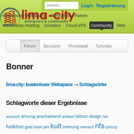
Login
Registrierung
kostenloser Webspace
Webhosting-Pakete
WordPress-Hosting
Domains
Cloud-VPS
Community
Hilfe
Forum
Benutzer
Promowall
Tutorials
Bonner
lima-city: kostenloser Webspace
→
Schlagwörter
Schlagworte dieser Ergebnisse
ahnung
anscheinend
blitzen
design
account
antwort
fan
nfs
kult
funktion
meinung
grad
hotel
jahr
mensch
prinzip