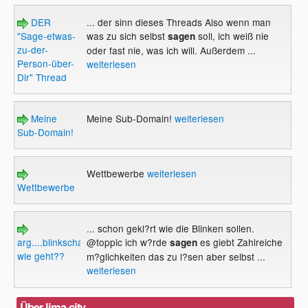
DER
... der sinn dieses Threads Also wenn man
"Sage-etwas-
was zu sich selbst
soll, ich weiß nie
sagen
zu-der-
oder fast nie, was ich will. Außerdem ...
Person-über-
weiterlesen
Dir" Thread
Meine
Meine Sub-Domain!
weiterlesen
Sub-Domain!
Wettbewerbe
weiterlesen
Wettbewerbe
... schon gekl?rt wie die Blinken sollen.
arg....blinkschaltung?
@toppic ich w?rde
es giebt Zahlreiche
sagen
wie geht??
m?glichkeiten das zu l?sen aber selbst ...
weiterlesen
Über lima-city