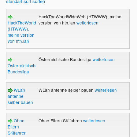
standart
surf
surfen
HackTheWorldWideWeb (HTWWW), meine
HackTheWorldWideWeb
version von htn.lan
weiterlesen
(HTWWW),
meine version
von htn.lan
Österreichische Bundesliga
weiterlesen
Österreichische
Bundesliga
WLan
WLan antenne selber bauen
weiterlesen
antenne
selber bauen
Ohne
Ohne Eltern SKifahren
weiterlesen
Eltern
SKifahren