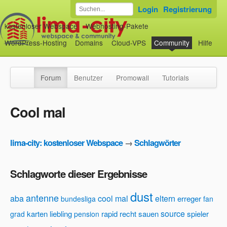
Login
Registrierung
kostenloser Webspace
Webhosting-Pakete
WordPress-Hosting
Domains
Cloud-VPS
Community
Hilfe
Forum
Benutzer
Promowall
Tutorials
Cool mal
lima-city: kostenloser Webspace
→
Schlagwörter
Schlagworte dieser Ergebnisse
dust
antenne
aba
cool mal
eltern
erreger
bundesliga
fan
source
karten
liebling
rapid
recht
sauen
spieler
grad
pension