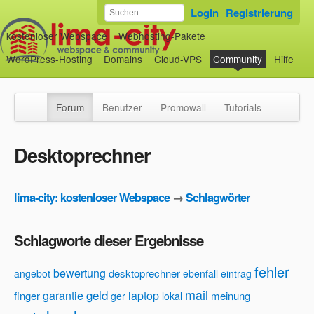
Login
Registrierung
kostenloser Webspace
Webhosting-Pakete
WordPress-Hosting
Domains
Cloud-VPS
Community
Hilfe
Forum
Benutzer
Promowall
Tutorials
Desktoprechner
lima-city: kostenloser Webspace
→
Schlagwörter
Schlagworte dieser Ergebnisse
fehler
bewertung
desktoprechner
angebot
ebenfall
eintrag
mail
geld
garantie
laptop
finger
meinung
ger
lokal