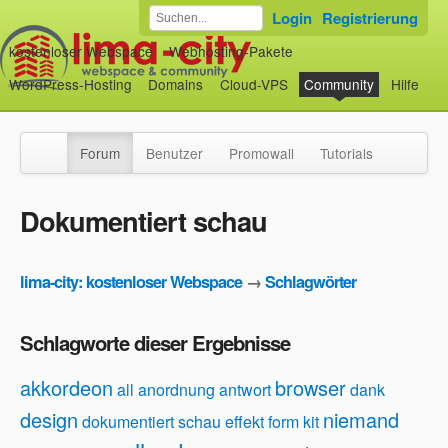
Login
Registrierung
kostenloser Webspace
Webhosting-Pakete
WordPress-Hosting
Domains
Cloud-VPS
Community
Hilfe
Forum
Benutzer
Promowall
Tutorials
Dokumentiert schau
lima-city: kostenloser Webspace
→
Schlagwörter
Schlagworte dieser Ergebnisse
akkordeon
browser
all
anordnung
antwort
dank
design
niemand
dokumentiert schau
effekt
form
kit