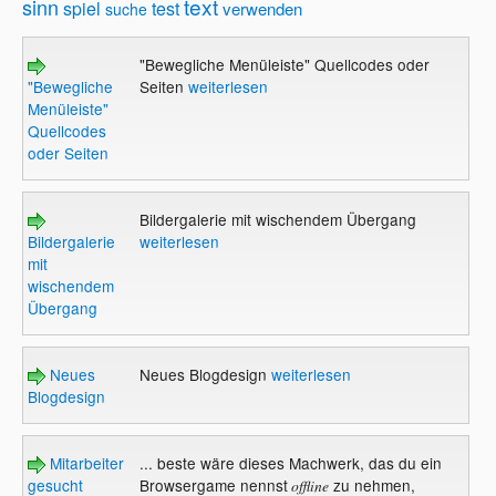
text
sinn
spiel
test
verwenden
suche
"Bewegliche Menüleiste" Quellcodes oder
"Bewegliche
Seiten
weiterlesen
Menüleiste"
Quellcodes
oder Seiten
Bildergalerie mit wischendem Übergang
Bildergalerie
weiterlesen
mit
wischendem
Übergang
Neues
Neues Blogdesign
weiterlesen
Blogdesign
Mitarbeiter
... beste wäre dieses Machwerk, das du ein
gesucht
Browsergame nennst
zu nehmen,
offline