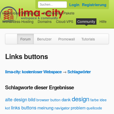
Login
Registrierung
kostenloser Webspace
Webhosting-Pakete
WordPress-Hosting
Domains
Cloud-VPS
Community
Hilfe
Forum
Benutzer
Promowall
Tutorials
Links buttons
lima-city: kostenloser Webspace
→
Schlagwörter
Schlagworte dieser Ergebnisse
design
alte design
bild
dank
browser
button
farbe
idee
links buttons
meinung
problem
navigator
kot
quellcode