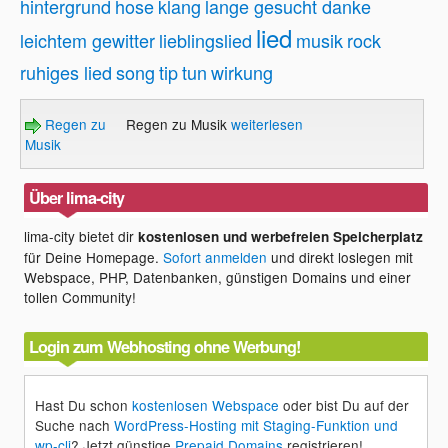
hintergrund
hose
klang
lange gesucht danke
lied
leichtem gewitter
lieblingslied
musik
rock
ruhiges lied
song
tip
tun
wirkung
Regen zu
Regen zu Musik
weiterlesen
Musik
Über lima-city
lima-city bietet dir
kostenlosen und werbefreien Speicherplatz
für Deine Homepage.
Sofort anmelden
und direkt loslegen mit
Webspace, PHP, Datenbanken, günstigen Domains und einer
tollen Community!
Login zum Webhosting ohne Werbung!
Hast Du schon
kostenlosen Webspace
oder bist Du auf der
Suche nach
WordPress-Hosting mit Staging-Funktion und
wp-cli
? Jetzt günstige
Prepaid Domains
registrieren!