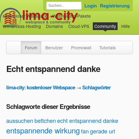
Login
Registrierung
kostenloser Webspace
Webhosting-Pakete
WordPress-Hosting
Domains
Cloud-VPS
Community
Hilfe
Forum
Benutzer
Promowall
Tutorials
Echt entspannend danke
lima-city: kostenloser Webspace
→
Schlagwörter
Schlagworte dieser Ergebnisse
aussuchen
bettchen
echt entspannend danke
entspannende wirkung
fan
gerade url