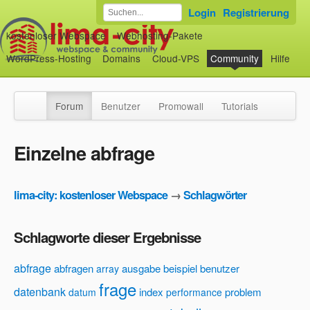
Login
Registrierung
kostenloser Webspace
Webhosting-Pakete
WordPress-Hosting
Domains
Cloud-VPS
Community
Hilfe
Forum
Benutzer
Promowall
Tutorials
Einzelne abfrage
lima-city: kostenloser Webspace
→
Schlagwörter
Schlagworte dieser Ergebnisse
abfrage
abfragen
ausgabe
beispiel
benutzer
array
frage
datenbank
index
problem
datum
performance