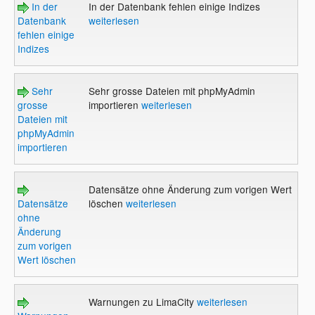
In der
In der Datenbank fehlen einige Indizes
Datenbank
weiterlesen
fehlen einige
Indizes
Sehr
Sehr grosse Dateien mit phpMyAdmin
grosse
importieren
weiterlesen
Dateien mit
phpMyAdmin
importieren
Datensätze ohne Änderung zum vorigen Wert
Datensätze
löschen
weiterlesen
ohne
Änderung
zum vorigen
Wert löschen
Warnungen zu LimaCity
weiterlesen