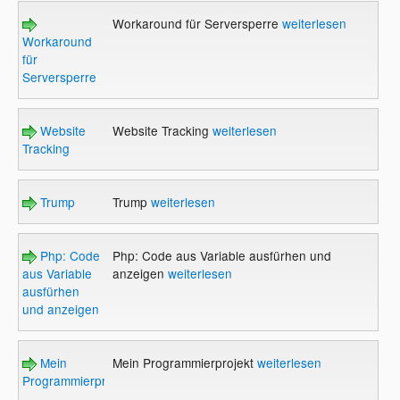
Workaround für Serversperre
weiterlesen
Workaround
für
Serversperre
Website
Website Tracking
weiterlesen
Tracking
Trump
Trump
weiterlesen
Php: Code
Php: Code aus Variable ausfürhen und
aus Variable
anzeigen
weiterlesen
ausfürhen
und anzeigen
Mein
Mein Programmierprojekt
weiterlesen
Programmierprojekt