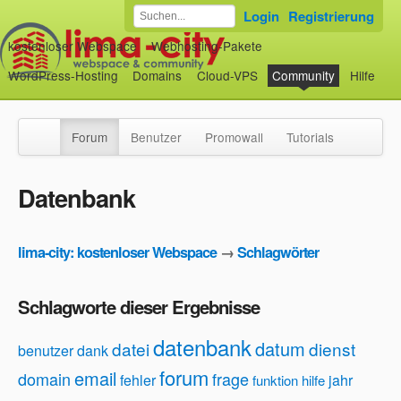
Login
Registrierung
kostenloser Webspace
Webhosting-Pakete
WordPress-Hosting
Domains
Cloud-VPS
Community
Hilfe
Forum
Benutzer
Promowall
Tutorials
Datenbank
lima-city: kostenloser Webspace
→
Schlagwörter
Schlagworte dieser Ergebnisse
datenbank
datum
datei
dienst
benutzer
dank
forum
email
domain
frage
fehler
jahr
funktion
hilfe