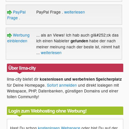
PayPal
PayPal Frage .
weiterlesen
Frage .
Werbung
... als an Views! Ich hab auch gl&#252;ck das
einblenden
ich einen Nabieter
habe der nach
gefunden
meiner meinung nach der beste ist, nimmt halt
...
weiterlesen
Über lima-city
lima-city bietet dir
kostenlosen und werbefreien Speicherplatz
für Deine Homepage.
Sofort anmelden
und direkt loslegen mit
Webspace, PHP, Datenbanken, günstigen Domains und einer
tollen Community!
Login zum Webhosting ohne Werbung!
Hast Du schon
kostenlosen Webspace
oder bist Du auf der