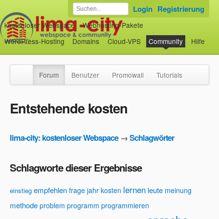
Login
Registrierung
kostenloser Webspace
Webhosting-Pakete
WordPress-Hosting
Domains
Cloud-VPS
Community
Hilfe
Forum
Benutzer
Promowall
Tutorials
Entstehende kosten
lima-city: kostenloser Webspace
→
Schlagwörter
Schlagworte dieser Ergebnisse
lernen
empfehlen
leute
frage
jahr
kosten
meinung
einstieg
methode
problem
programm
programmieren