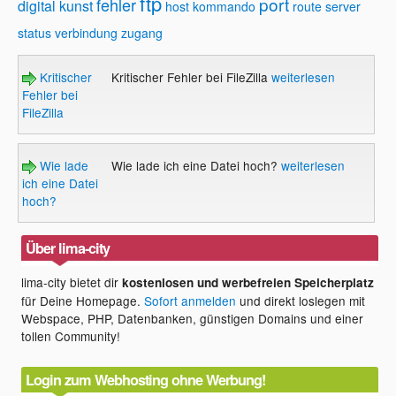
ftp
port
fehler
digital kunst
host
kommando
route
server
status
verbindung
zugang
Kritischer
Kritischer Fehler bei FileZilla
weiterlesen
Fehler bei
FileZilla
Wie lade
Wie lade ich eine Datei hoch?
weiterlesen
ich eine Datei
hoch?
Über lima-city
lima-city bietet dir
kostenlosen und werbefreien Speicherplatz
für Deine Homepage.
Sofort anmelden
und direkt loslegen mit
Webspace, PHP, Datenbanken, günstigen Domains und einer
tollen Community!
Login zum Webhosting ohne Werbung!