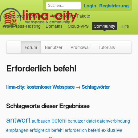
Login
Registrierung
kostenloser Webspace
Webhosting-Pakete
WordPress-Hosting
Domains
Cloud-VPS
Community
Hilfe
Forum
Benutzer
Promowall
Tutorials
Erforderlich befehl
lima-city: kostenloser Webspace
→
Schlagwörter
Schlagworte dieser Ergebnisse
antwort
befehl
aufbauen
benutzer
datei
datenverbindung
exklusive
empfangen
erfolgreich befehl
erforderlich befehl