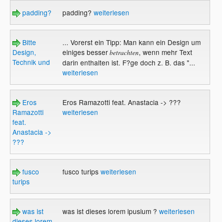
padding?
padding?
weiterlesen
Bitte
... Vorerst ein Tipp: Man kann ein Design um
Design,
einiges besser
, wenn mehr Text
betrachten
Technik und
darin enthalten ist. F?ge doch z. B. das "...
weiterlesen
Eros
Eros Ramazotti feat. Anastacia -> ???
Ramazotti
weiterlesen
feat.
Anastacia ->
???
fusco
fusco turips
weiterlesen
turips
was ist
was ist dieses lorem ipusium ?
weiterlesen
dieses lorem