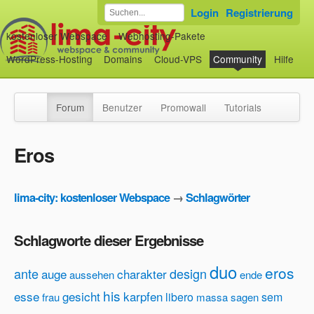
Login
Registrierung
kostenloser Webspace
Webhosting-Pakete
WordPress-Hosting
Domains
Cloud-VPS
Community
Hilfe
Forum
Benutzer
Promowall
Tutorials
Eros
lima-city: kostenloser Webspace
→
Schlagwörter
Schlagworte dieser Ergebnisse
duo
eros
ante
design
auge
charakter
aussehen
ende
his
esse
gesicht
karpfen
libero
sem
frau
massa
sagen