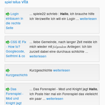
vita
spiel
tellus
Login
... spiele22 schrieb :
, ich brauche hilfe
Hallo
einbauen in
Ich Verzweifle Ich will ein Login ...
weiterlesen
die rechte
Seite
CSS IE Fix
... liebe Gemeinde, nach langer Zeit melde ich
- How to?
mich wieder mit
Anliegen: Ich bin
folgendem
Googlecode,
zurzeit dabei eine durchaus schlichte ...
Selfhtml & co
weiterlesen
Kurzgeschichte
weiterlesen
Kurzgeschichte
Das
... Das Forenspiel - Mod und Knight jagt
,
Hallo
Forenspiel -
Ich Poste hier mal ein Forenspiel das vielleicht
Mod und
ein paar ...
weiterlesen
Knight jagt