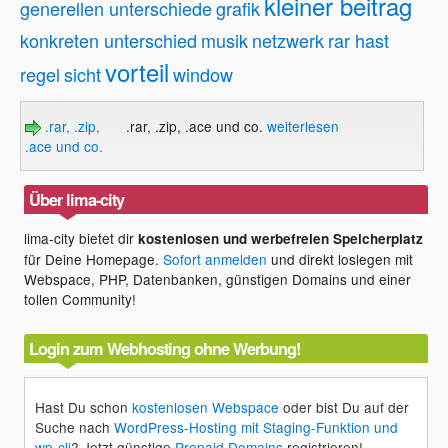
kleiner beitrag
generellen unterschiede
grafik
konkreten unterschied
musik
netzwerk
rar hast
vorteil
regel
sicht
window
.rar, .zip,
.rar, .zip, .ace und co.
weiterlesen
.ace und co.
Über lima-city
lima-city bietet dir
kostenlosen und werbefreien Speicherplatz
für Deine Homepage.
Sofort anmelden
und direkt loslegen mit
Webspace, PHP, Datenbanken, günstigen Domains und einer
tollen Community!
Login zum Webhosting ohne Werbung!
Hast Du schon
kostenlosen Webspace
oder bist Du auf der
Suche nach
WordPress-Hosting mit Staging-Funktion und
wp-cli
? Jetzt günstige
Prepaid Domains
registrieren!