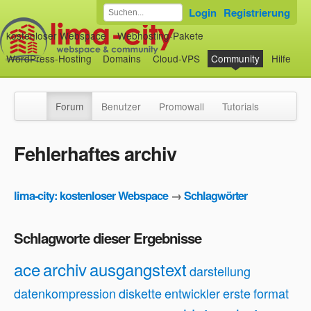
Login
Registrierung
kostenloser Webspace
Webhosting-Pakete
WordPress-Hosting
Domains
Cloud-VPS
Community
Hilfe
Forum
Benutzer
Promowall
Tutorials
Fehlerhaftes archiv
lima-city: kostenloser Webspace
→
Schlagwörter
Schlagworte dieser Ergebnisse
ace
archiv
ausgangstext
darstellung
datenkompression
diskette
entwickler
erste
format