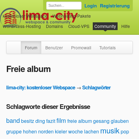
Login
Registrierung
kostenloser Webspace
Webhosting-Pakete
WordPress-Hosting
Domains
Cloud-VPS
Community
Hilfe
Forum
Benutzer
Promowall
Tutorials
Freie album
lima-city: kostenloser Webspace
→
Schlagwörter
Schlagworte dieser Ergebnisse
band
film
besitz
ding
fazit
freie album
gesang
glauben
musik
gruppe
hohen norden
kieler woche
lachen
pop