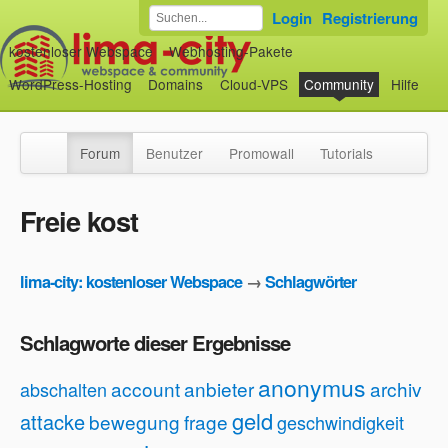
Login
Registrierung
kostenloser Webspace
Webhosting-Pakete
WordPress-Hosting
Domains
Cloud-VPS
Community
Hilfe
Forum
Benutzer
Promowall
Tutorials
Freie kost
lima-city: kostenloser Webspace
→
Schlagwörter
Schlagworte dieser Ergebnisse
anonymus
account
anbieter
archiv
abschalten
geld
attacke
bewegung
frage
geschwindigkeit