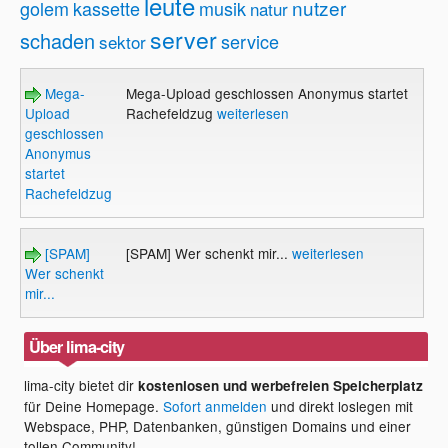
leute
nutzer
golem
kassette
musik
natur
server
schaden
service
sektor
Mega-
Mega-Upload geschlossen Anonymus startet
Upload
Rachefeldzug
weiterlesen
geschlossen
Anonymus
startet
Rachefeldzug
[SPAM]
[SPAM] Wer schenkt mir...
weiterlesen
Wer schenkt
mir...
Über lima-city
lima-city bietet dir
kostenlosen und werbefreien Speicherplatz
für Deine Homepage.
Sofort anmelden
und direkt loslegen mit
Webspace, PHP, Datenbanken, günstigen Domains und einer
tollen Community!