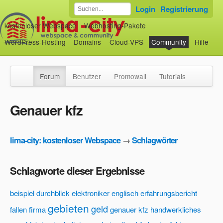
Login
Registrierung
kostenloser Webspace
Webhosting-Pakete
WordPress-Hosting
Domains
Cloud-VPS
Community
Hilfe
Forum
Benutzer
Promowall
Tutorials
Genauer kfz
lima-city: kostenloser Webspace
→
Schlagwörter
Schlagworte dieser Ergebnisse
beispiel
durchblick
elektroniker
englisch
erfahrungsbericht
gebieten
geld
fallen
firma
genauer kfz
handwerkliches