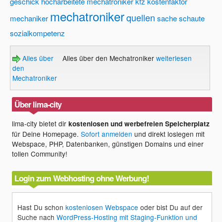
geschick
hocharbeitete mechatroniker
kfz
kostenfaktor
mechatroniker
quellen
mechaniker
sache
schaute
sozialkompetenz
Alles über
Alles über den Mechatroniker
weiterlesen
den
Mechatroniker
Über lima-city
lima-city bietet dir
kostenlosen und werbefreien Speicherplatz
für Deine Homepage.
Sofort anmelden
und direkt loslegen mit
Webspace, PHP, Datenbanken, günstigen Domains und einer
tollen Community!
Login zum Webhosting ohne Werbung!
Hast Du schon
kostenlosen Webspace
oder bist Du auf der
Suche nach
WordPress-Hosting mit Staging-Funktion und