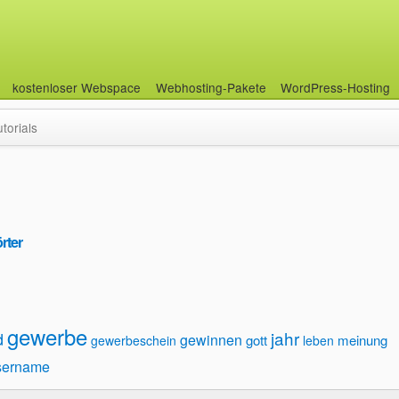
kostenloser Webspace
Webhosting-Pakete
WordPress-Hosting
utorials
rter
gewerbe
jahr
d
gewinnen
gott
meinung
gewerbeschein
leben
sername