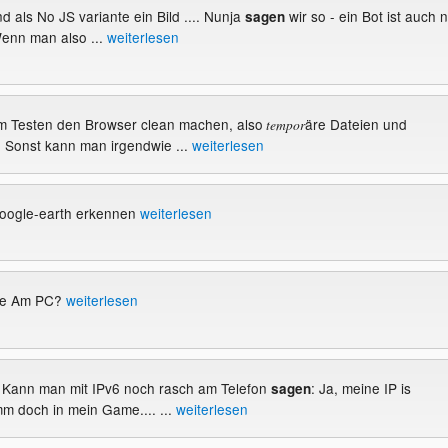
d als No JS variante ein Bild .... Nunja
wir so - ein Bot ist auch 
sagen
enn man also ...
weiterlesen
 zum Testen den Browser clean machen, also
äre Dateien und
tempor
 Sonst kann man irgendwie ...
weiterlesen
google-earth erkennen
weiterlesen
kte Am PC?
weiterlesen
 Kann man mit IPv6 noch rasch am Telefon
: Ja, meine IP is
sagen
m doch in mein Game.... ...
weiterlesen