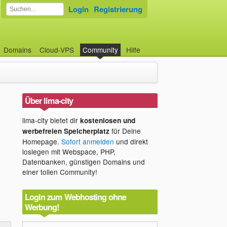
Login
Registrierung
Domains
Cloud-VPS
Community
Hilfe
Über lima-city
lima-city bietet dir
kostenlosen und
für Deine
werbefreien Speicherplatz
Homepage.
Sofort anmelden
und direkt
loslegen mit Webspace, PHP,
Datenbanken, günstigen Domains und
einer tollen Community!
Login zum Webhosting ohne
Werbung!