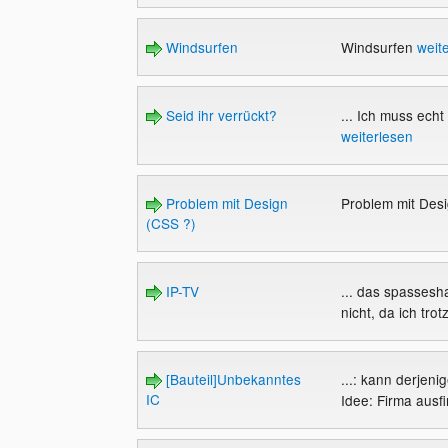
Windsurfen
Windsurfen
weit
Seid ihr verrückt?
... Ich muss echt
weiterlesen
Problem mit Design
Problem mit Des
(CSS ?)
IP-TV
... das spassesh
nicht, da ich trot
[Bauteil]Unbekanntes
...: kann derjenig
IC
Idee: Firma ausf