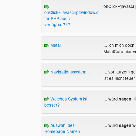
onClick='javascr
onClick='javascript:window.close()'
für PHP auch
verfügbar???
Metal
... ich mich doch
MetalCore hier v
Navigationssystem...
... vor kurzem ge
ist es nicht teue
Welches System ist
... würd
ni
sagen
besser?
Auswahl des
... würd
we
sagen
Homepage Namen