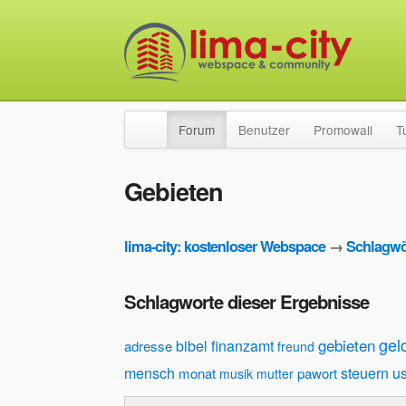
Forum
Benutzer
Promowall
T
Gebieten
lima-city: kostenloser Webspace
→
Schlagwö
Schlagworte dieser Ergebnisse
gel
gebieten
bibel
finanzamt
adresse
freund
mensch
steuern
u
monat
pawort
musik
mutter