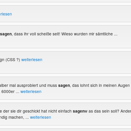
erlesen
, dass ihr voll scheiße seit! Wieso wurden mir sämtliche ...
sagen
ign (CSS ?)
weiterlesen
alber mal ausprobiert und muss
, das lohnt sich in meinen Augen
sagen
z 6000er ...
weiterlesen
e der sie dir geschickt hat nicht einfach
w as das sein soll? Ande
sagen
indig machen, ...
weiterlesen