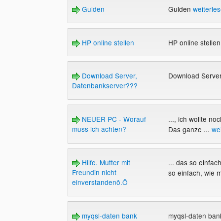
Gulden
Gulden
weiterle
HP online stellen
HP online stelle
Download Server,
Download Serve
Datenbankserver???
NEUER PC - Worauf
..., ich wollte n
muss ich achten?
Das ganze ...
we
Hilfe. Mutter mit
... das so einfa
Freundin nicht
so einfach, wie m
einverstandenô.Ô
myqsl-daten bank
myqsl-daten ba