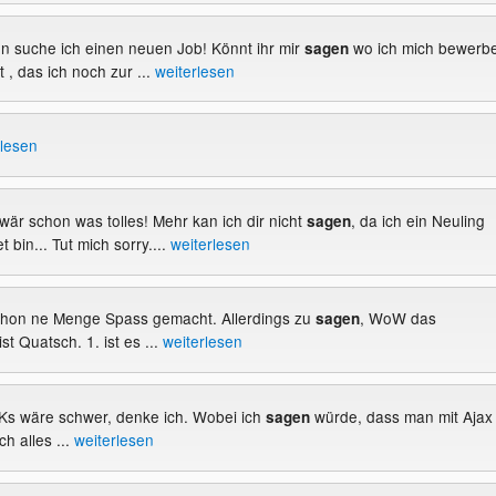
n suche ich einen neuen Job! Könnt ihr mir
wo ich mich bewerb
sagen
t , das ich noch zur ...
weiterlesen
rlesen
 wär schon was tolles! Mehr kan ich dir nicht
, da ich ein Neuling
sagen
 bin... Tut mich sorry....
weiterlesen
schon ne Menge Spass gemacht. Allerdings zu
, WoW das
sagen
ist Quatsch. 1. ist es ...
weiterlesen
s Ks wäre schwer, denke ich. Wobei ich
würde, dass man mit Ajax
sagen
ch alles ...
weiterlesen