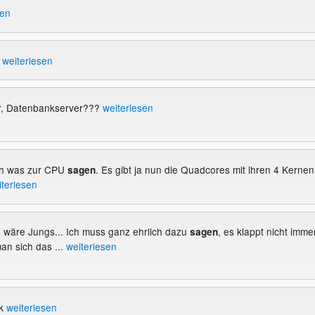
sen
n
weiterlesen
r, Datenbankserver???
weiterlesen
och was zur CPU
. Es gibt ja nun die Quadcores mit ihren 4 Kernen
sagen
iterlesen
ch wäre Jungs... Ich muss ganz ehrlich dazu
, es klappt nicht imme
sagen
an sich das ...
weiterlesen
nk
weiterlesen