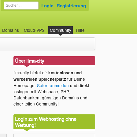
Login
Registrierung
Domains
Cloud-VPS
Community
Hilfe
Über lima-city
lima-city bietet dir
kostenlosen und
für Deine
werbefreien Speicherplatz
Homepage.
Sofort anmelden
und direkt
loslegen mit Webspace, PHP,
Datenbanken, günstigen Domains und
einer tollen Community!
Login zum Webhosting ohne
Werbung!