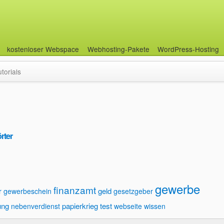
kostenloser Webspace
Webhosting-Pakete
WordPress-Hosting
utorials
rter
gewerbe
finanzamt
geld
r gewerbeschein
gesetzgeber
ung
papierkrieg
test
nebenverdienst
webseite
wissen