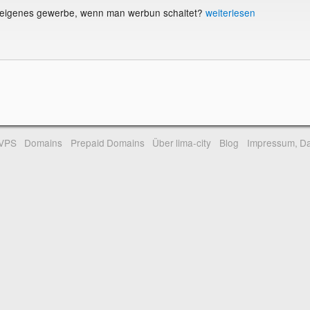
 eigenes gewerbe, wenn man werbun schaltet?
weiterlesen
-VPS
Domains
Prepaid Domains
Über lima-city
Blog
Impressum, Da