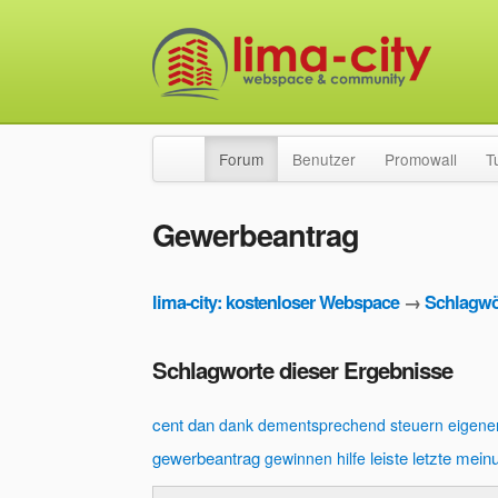
Forum
Benutzer
Promowall
T
Gewerbeantrag
lima-city: kostenloser Webspace
→
Schlagwö
Schlagworte dieser Ergebnisse
cent
dan
dank
dementsprechend steuern
eigene
gewerbeantrag
leiste
letzte
mein
gewinnen
hilfe