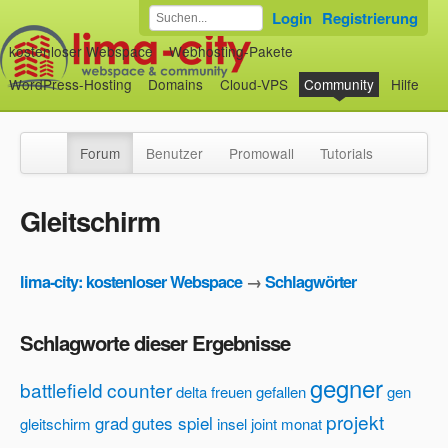
Login
Registrierung
kostenloser Webspace
Webhosting-Pakete
WordPress-Hosting
Domains
Cloud-VPS
Community
Hilfe
Forum
Benutzer
Promowall
Tutorials
Gleitschirm
lima-city: kostenloser Webspace
→
Schlagwörter
Schlagworte dieser Ergebnisse
gegner
battlefield
counter
delta
freuen
gefallen
gen
projekt
grad
gutes spiel
gleitschirm
insel
joint
monat