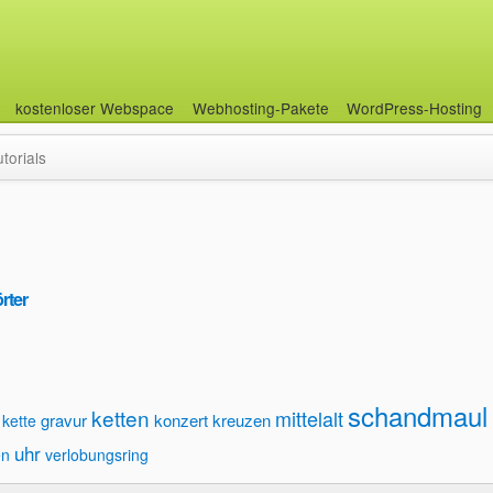
kostenloser Webspace
Webhosting-Pakete
WordPress-Hosting
utorials
rter
schandmaul
ketten
mittelalt
gravur
konzert
kreuzen
kette
uhr
en
verlobungsring