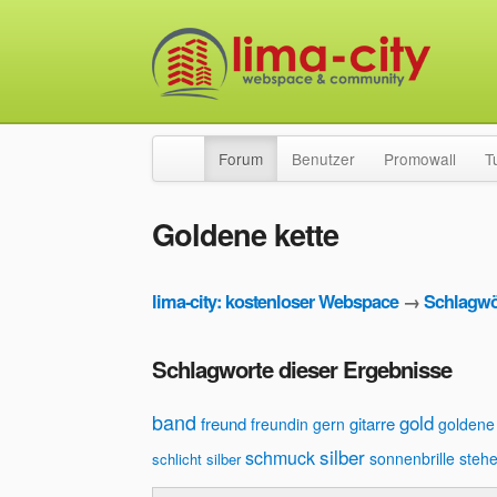
Forum
Benutzer
Promowall
T
Goldene kette
lima-city: kostenloser Webspace
→
Schlagwö
Schlagworte dieser Ergebnisse
band
gold
freund
gitarre
freundin
gern
goldene 
silber
schmuck
sonnenbrille
steh
schlicht silber