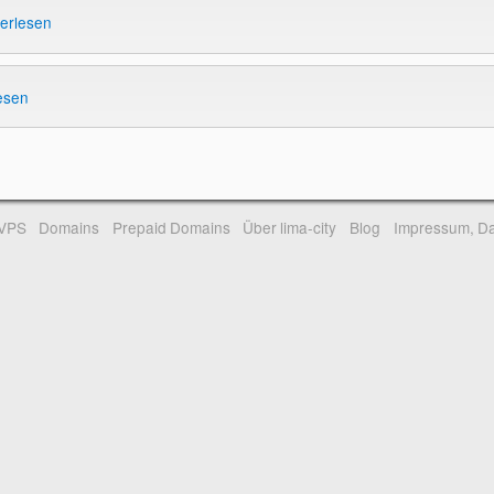
terlesen
esen
-VPS
Domains
Prepaid Domains
Über lima-city
Blog
Impressum, Da