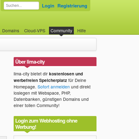
Login
Registrierung
Domains
Cloud-VPS
Community
Hilfe
Über lima-city
lima-city bietet dir
kostenlosen und
für Deine
werbefreien Speicherplatz
Homepage.
Sofort anmelden
und direkt
loslegen mit Webspace, PHP,
Datenbanken, günstigen Domains und
einer tollen Community!
Login zum Webhosting ohne
Werbung!