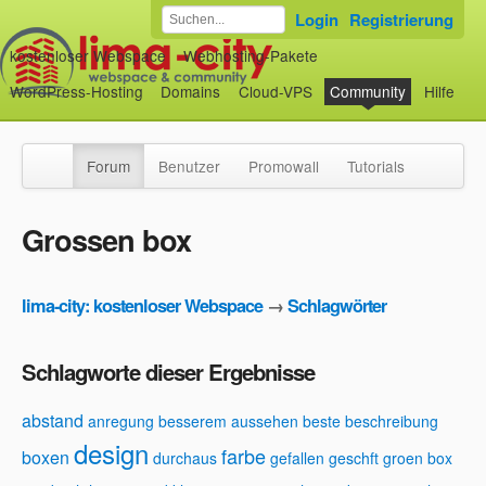
Login
Registrierung
kostenloser Webspace
Webhosting-Pakete
WordPress-Hosting
Domains
Cloud-VPS
Community
Hilfe
Forum
Benutzer
Promowall
Tutorials
Grossen box
lima-city: kostenloser Webspace
→
Schlagwörter
Schlagworte dieser Ergebnisse
abstand
anregung
besserem aussehen
beste beschreibung
design
farbe
boxen
durchaus
gefallen
geschft
groen box