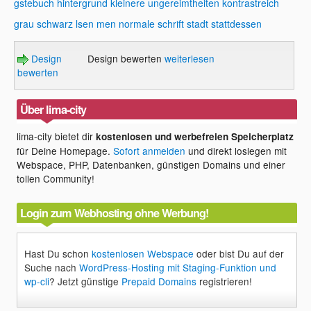
gstebuch
hintergrund
kleinere ungereimtheiten
kontrastreich
grau schwarz
lsen
men
normale schrift
stadt
stattdessen
Design
Design bewerten
weiterlesen
bewerten
Über lima-city
lima-city bietet dir
kostenlosen und werbefreien Speicherplatz
für Deine Homepage.
Sofort anmelden
und direkt loslegen mit
Webspace, PHP, Datenbanken, günstigen Domains und einer
tollen Community!
Login zum Webhosting ohne Werbung!
Hast Du schon
kostenlosen Webspace
oder bist Du auf der
Suche nach
WordPress-Hosting mit Staging-Funktion und
wp-cli
? Jetzt günstige
Prepaid Domains
registrieren!