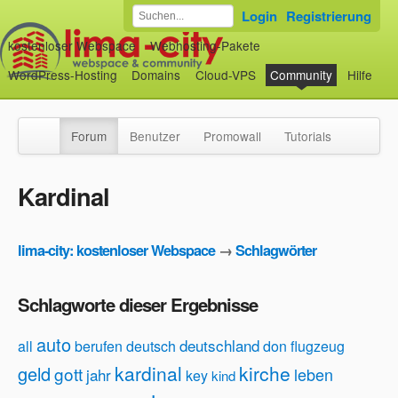
Login
Registrierung
kostenloser Webspace
Webhosting-Pakete
WordPress-Hosting
Domains
Cloud-VPS
Community
Hilfe
Forum
Benutzer
Promowall
Tutorials
Kardinal
lima-city: kostenloser Webspace
→
Schlagwörter
Schlagworte dieser Ergebnisse
auto
deutschland
all
berufen
deutsch
don
flugzeug
kardinal
kirche
geld
gott
leben
jahr
key
kind