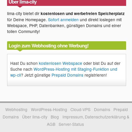
Über lima-city
lima-city bietet dir
kostenlosen und werbefreien Speicherplatz
für Deine Homepage.
Sofort anmelden
und direkt loslegen mit
Webspace, PHP, Datenbanken, günstigen Domains und einer
tollen Community!
Login zum Webhosting ohne Werbung!
Hast Du schon
kostenlosen Webspace
oder bist Du auf der
Suche nach
WordPress-Hosting mit Staging-Funktion und
wp-cli
? Jetzt günstige
Prepaid Domains
registrieren!
Webhosting
WordPress-Hosting
Cloud-VPS
Domains
Prepaid
Domains
Über lima-city
Blog
Impressum, Datenschutzerklärung &
AGB
Server-Status