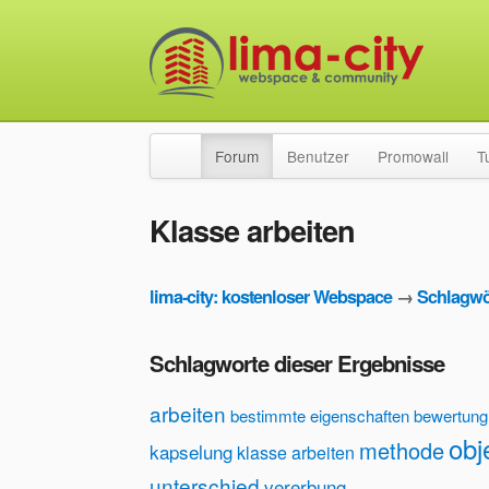
Forum
Benutzer
Promowall
T
Klasse arbeiten
lima-city: kostenloser Webspace
→
Schlagwö
Schlagworte dieser Ergebnisse
arbeiten
bestimmte eigenschaften
bewertung
obj
methode
kapselung
klasse arbeiten
unterschied
vererbung