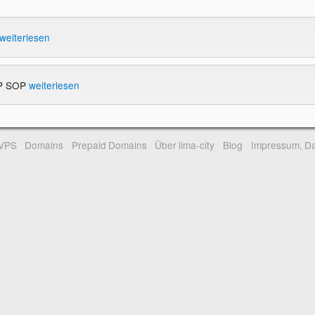
weiterlesen
OP SOP
weiterlesen
-VPS
Domains
Prepaid Domains
Über lima-city
Blog
Impressum, Da