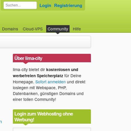
Login
Registrierung
Domains
Cloud-VPS
Community
Hilfe
Über lima-city
lima-city bietet dir
kostenlosen und
für Deine
werbefreien Speicherplatz
Homepage.
Sofort anmelden
und direkt
loslegen mit Webspace, PHP,
Datenbanken, günstigen Domains und
einer tollen Community!
Login zum Webhosting ohne
Werbung!
n