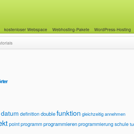
kostenloser Webspace
Webhosting-Pakete
WordPress-Hosting
utorials
rter
funktion
datum
double
definition
gleichzeitig annehmen
ekt
programmieren
point
programm
programmierung
schule
tu