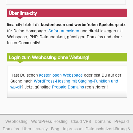
Über lima-city
lima-city bietet dir
kostenlosen und werbefreien Speicherplatz
für Deine Homepage.
Sofort anmelden
und direkt loslegen mit
Webspace, PHP, Datenbanken, günstigen Domains und einer
tollen Community!
Login zum Webhosting ohne Werbung!
Hast Du schon
kostenlosen Webspace
oder bist Du auf der
Suche nach
WordPress-Hosting mit Staging-Funktion und
wp-cli
? Jetzt günstige
Prepaid Domains
registrieren!
Webhosting
WordPress-Hosting
Cloud-VPS
Domains
Prepaid
Domains
Über lima-city
Blog
Impressum, Datenschutzerklärung &